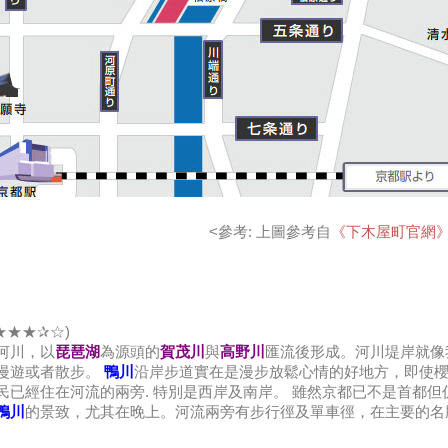
<參考: 上圖參考自
《下木屋町官網
★★★✰☆)
河川，以
琵琶湖
為源頭的
賀茂川
與
高野川
匯流後形成。河川堤岸就像
漫遊或者散步。
鴨川
沿岸步道實在是漫步放鬆心情的好地方，即使
民已經住在河流的兩旁. 特別是西岸及南岸。 雖然京都已不是首都
鴨川
的景致，尤其在晚上。河流兩旁有步行徑及單車徑，在主要的名