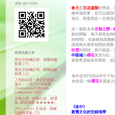
本站 QR CODE
春天
是
百花盛開
的季節，
極幸福的事，也可以讓我
遊玩，那麼我也一定會說
這一篇取名為
京都之戀 -
新的體驗，每天都有如熱
的時間)，也都會相思難
讓我每次都有熱戀的感覺
吹雪
的階段，我只能說：
精選推薦文章
中區域
的
櫻花
美景刊出，
愛在京秋楓紅時 - 賞楓指數
著實希望能有所幫助，也
精選 (下)
愛在京秋楓紅時 - 賞楓指數
精選 (上)
每年從3中旬到4月中下旬
人間的仙境 • 夢幻的國度 –
的就是一賭
櫻花
美麗迷人
瑞士 – 一百六十張精選
(Switzerland Ultimate
Collections 160)
京都之戀 - 綺麗な桜．精選
集 (推薦指數:★★★★★)
《洛中》
2011 • 2012 京浪漫 - 賞楓
新舊文化的交錯地帶
指數精選集 (下)