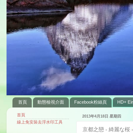
首頁
動態檢視介面
Facebook粉絲頁
HD+ Ein
首頁
2013年4月18日 星期四
線上免安裝去浮水印工具
京都之戀 - 綺麗な桜