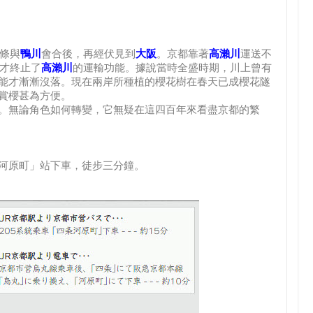
條與
鴨川
會合後，再經伏見到
大阪
。京都靠著
高瀨川
運送不
府才終止了
高瀨川
的運輸功能。據說當時全盛時期，川上曾有
能才漸漸沒落。現在兩岸所種植的櫻花樹在春天已成櫻花隧
賞櫻甚為方便。
。無論角色如何轉變，它無疑在這四百年來看盡京都的繁
河原町」站下車，徒步三分鐘。