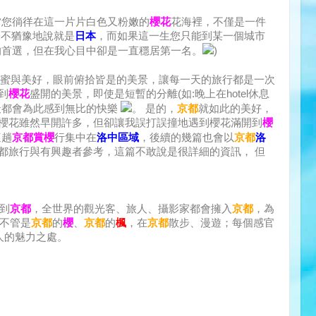
當您徜徉在這一片片白色又粉嫩的
櫻花
花海裡，不僅是一件
毫不猶豫地說就是
日本
，而如果這一生您只能到某一個城市
的首選，但在我心目中卻是一直穩居第一名。
)
蜜與美好，眼前俯拾皆是的美景，讓每一天的旅行都是一次
到
櫻花
盛開的美景，即使是短暫的分離(如:晚上在hotel休息
天都會為此感到無比的快樂
。 是的，
京都
就如此的美好，
櫻花雖然早開許多，但卻讓我誤打誤撞地遇到櫻花滿開到
櫻
這趟
京都賞櫻
行集中在
洛中區域
，後續的幾篇也會以
京都
洛
都旅行與有興趣者參考，這篇不敢說是很詳細的資訊， 但
到
京都
，全世界的觀光客、旅人、攝影家都會擁入
京都
，為
不管是
京都
的
櫻
、
京都
的
楓
，在
京都
散步、漫遊；每個感官
人的魅力之處。