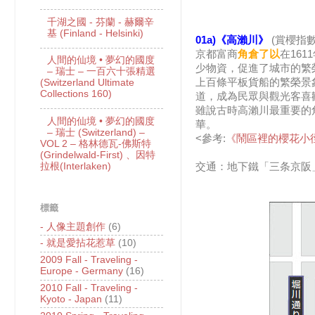
千湖之國 - 芬蘭 - 赫爾辛
基 (Finland - Helsinki)
01a)《高瀨川》
(賞櫻指數
京都富商
角倉了以
在161
人間的仙境 • 夢幻的國度
少物資，促進了城市的繁
– 瑞士 – 一百六十張精選
上百條平板貨船的繁榮景
(Switzerland Ultimate
Collections 160)
道，成為民眾與觀光客喜
雖說古時高瀨川最重要的
人間的仙境 • 夢幻的國度
華。
– 瑞士 (Switzerland) –
<參考:
《鬧區裡的櫻花小
VOL 2 – 格林德瓦-佛斯特
(Grindelwald-First) 、因特
拉根(Interlaken)
交通：地下鐵「三条京阪
標籤
- 人像主題創作
(6)
- 就是愛拈花惹草
(10)
2009 Fall - Traveling -
Europe - Germany
(16)
2010 Fall - Traveling -
Kyoto - Japan
(11)