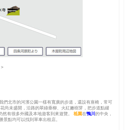
》
>
我們北市的河濱公園一樣有寬廣的步道，還設有座椅，常可
櫻花尚未盛開，沿路的翠綠垂柳、火紅嫩樹芽，把步道點綴
但仍然有很多外國及本地遊客到來遊覽。
祗園
在
鴨川
的中央，
勝景點均可以找到單車出租店。