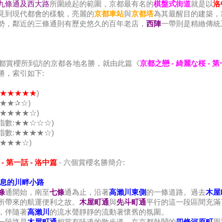
九條通及西大路
所圍繞起的範圍，京都最有名的
棋盤式街道
就是以
洛
見到現代都會的樣貌，亮麗的
京都車站
與
京都塔
為其最醒目的建築，
勢，鄰近的三條通則有歷史悠久的百年老店，
西陣
一帶則是精緻傳統
京都賞櫻所到訪的京都各地名勝，就由此篇《
京都之戀 - 綺麗な桜 - 第
勝，索引如下:
★★★★★
)
★★✰☆)
:★★★★☆)
指數:★★☆☆☆)
指數:★★★★☆)
★★★★☆)
 - 第一話 - 洛中篇
- 六個賞櫻名勝簡介:
舊氣息的川畔小路
條
通開始，南至
七條
通為止，沿著
高瀨川東側
的一條道路。過去
木屋
所帶來的航運便利之故。
木屋町通
與
先斗町通
平行的這一段區間充滿
，伴隨著
高瀨川
的流水聲靜靜的流動著懷舊的氛圍。