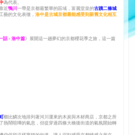
中
為代表。
靠近
鴨川
一帶是京都最繁華的區域，富麗堂皇的
古蹟二條城
工藝的文化表徵，
洛中是古城京都最能感受到新舊文化相互
一話 - 洛中篇
》展開這一趟夢幻的京都櫻花季之旅，這一篇
町
櫛比鱗次地排列著河川運來的木炭與木材商店，京都之所
了熱鬧喧嘩的氣息，但從穿過四條大橋後街道的氣氛開始轉