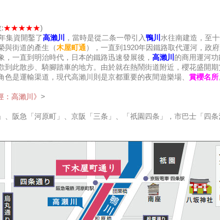
:
★★★★★
)
1年集資開鑿了
高瀨川
，當時是從二条一帶引入
鴨川
水往南建造，至十
榮與街道的產生（
木屋町通
），一直到1920年因鐵路取代運河，政
象，一直到明治時代，日本的鐵路迅速發展後，
高瀨川
的商用運河功
歡到此散步、騎腳踏車的地方。由於就在熱鬧街道附近，櫻花盛開期
角色是運輸渠道，現代高瀨川則是京都重要的夜間遊樂場、
賞櫻名所
徑：高瀨川》
>
」、阪急「河原町」、京阪「三条」、「祇園四条」，市巴士「四条