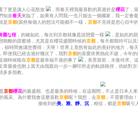
看了更是讓人心花怒放
，而春天裡我最喜歡的莫過於是
櫻花
了，
們知道
春天
來臨了，如果有人問我:一生只能去一個國家，我一定會
就是
京都
(當然每個人的想法可能都不一樣，
京都
不見得是您心目中
 綺麗な桜
，的確如此，每次到京都就像是談戀愛一樣
，是如此的甜
戀期般的甜蜜感，尤其是在櫻花盛開時候的
京都
，每天都期待可以見
耐，頓時間會讓您覺得：天呀！世界上竟然有如此的美好的地方，每
，即便我已經去過好幾次了，我對
京都
的喜愛依舊熱此不疲，今年的
這個時候能在
京都
是最幸福不過的事了
，美景當前，夫復何求。
文章最後也附上當天由我親自一步一腳印所走的軌跡路徑，供給對京
請多多指教。
是
京都
櫻花
的最盛期、也是最美的時候，在這期間，不止是日本人來
的風采。為什麼我會這麼喜歡
京都
呢？我想，去
京都
，不需要理由！
接收到的
美、雅、靜、沉
，相信，都是
京都
吸引