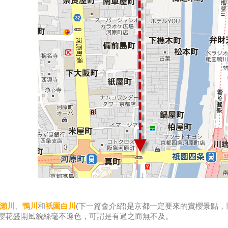
瀨川
、
鴨川
和
祇園白川
(下一篇會介紹)是京都一定要來的賞櫻景點
櫻花盛開風貌絲毫不遜色，可謂是有過之而無不及。