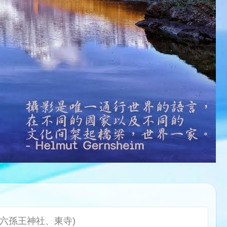
、六孫王神社、東寺)