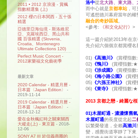
洛中
從
北大路、東大路、
2011 • 2012 京浪漫 - 賞楓
而中心就是
京都車站
，可
指數精選集 (上)
可遙想德川幕府當年的權
2012 櫻の日本関西 - 五十張
融合的奇妙區域
。
精選
<參考:
《和文化紀行》
>
亞德里亞海仙境 - 斯洛維尼
亞、克羅埃西亞、黑山共和
國 百張精選 (Slovenia、
這一篇介紹於2013年在
Croatia、Montenegro
先介紹六個個京都賞櫻名
Ultimate Collections 120)
Perfect Music Concert -
01)
《高瀨川》
(賞櫻指數:
2012家樂福文化藝術季
02)
《鴨川》
(賞櫻指數:★
03)
《涉成園》
(賞櫻指數
04)
《梅小路公園》
(賞櫻
最新文章
05)
《六孫王神社》
(賞櫻
2020 Calendar - 精選月曆 -
06)
《東寺》
(賞櫻指數:
日本篇〈Japan Edition〉
-
2019-11-14
2013 京都之戀 - 綺麗な桜
2019 Calendar - 精選月曆 -
日本篇〈Japan Edition〉
-
2018-12-12
01)木屋町通 - 濃濃懷
愛在金秋楓紅時之關東關西
木屋町通
的長度從北起
二
大縱走(上) - 東京篇
- 2018-
以繁榮發達，全賴
高瀨川
12-06
變，感覺街道寧靜了下來
SONY A7 III 於信義商圈的