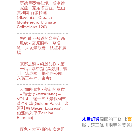
亞德里亞海仙境 - 斯洛維
尼亞、克羅埃西亞、黑山
共和國 百張精選
(Slovenia、Croatia、
Montenegro Ultimate
Collections 120)
您可能不知道的台中市新
風貌 - 宮原眼科、草悟
道、大坑景觀橋、秋紅谷廣
場
京都之戀 - 綺麗な桜 - 第
一話 - 洛中篇 (高瀨川、鴨
川、涉成園、梅小路公園、
六孫王神社、東寺)
人間的仙境 • 夢幻的國度
– 瑞士 (Switzerland) –
VOL 4 – 瑞士三大景觀列車 :
黃金列車(Golden Pass)、冰
河列車(Glacier Express)、
伯連納列車(Bernina
Express)
木屋町通
周圍的三條川:
高
勝，這三條川兩旁的美麗
夜色 - 大直橋的初次邂逅