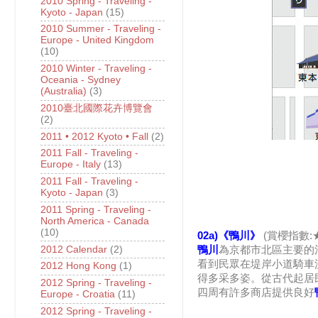
2010 Spring - Traveling -
Kyoto - Japan
(15)
2010 Summer - Traveling -
Europe - United Kingdom
(10)
2010 Winter - Traveling -
Oceania - Sydney
(Australia)
(3)
2010臺北國際花卉博覽會
(2)
2011 • 2012 Kyoto • Fall
(2)
2011 Fall - Traveling -
Europe - Italy
(13)
2011 Fall - Traveling -
Kyoto - Japan
(3)
2011 Spring - Traveling -
North America - Canada
(10)
02a)《鴨川》
(賞櫻指數:
2012 Calendar
(2)
鴨川
為京都市北區主要的
看到民眾在堤岸小道騎車
2012 Hong Kong
(1)
得多采多姿。從古代起居
2012 Spring - Traveling -
四周有許多商店提供良好
Europe - Croatia
(11)
2012 Spring - Traveling -