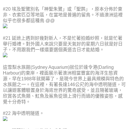
#20 埃及聖鷺別名「神聖朱鷺」或「聖鹮」，原本分佈於東
非、衣索匹亞等地區，在當地是普遍的留鳥。不過澳洲這裡
似乎也很多都這種鳥 @@
#21 延途上遇到好幾對新人，不是忙著拍婚紗照，就是忙著
舉行婚禮。對外國人來說只要是天氣好的星期六日就是好日
子，不用跟我們一樣還要選個黃道吉日才能結婚。
這雪梨水族館(Sydney Aquarium)就位於達令港(Darling
Harbour)的東岸，裡面展示著澳洲相當豐富的海洋生態資
源，早在1988年就開幕了，是現今世界上最具規模與特色的
水族館之一。在這裡，有著長達146公尺的海中透明隧道，可
以讓遊客體驗置身於海底世界的驚奇感受，並且隔著玻璃，
欣賞各式魚類、魟魚及鯊魚從頭上滑行而過的優雅姿態，感
覺十分奇特。
#22 海中透明隧道。