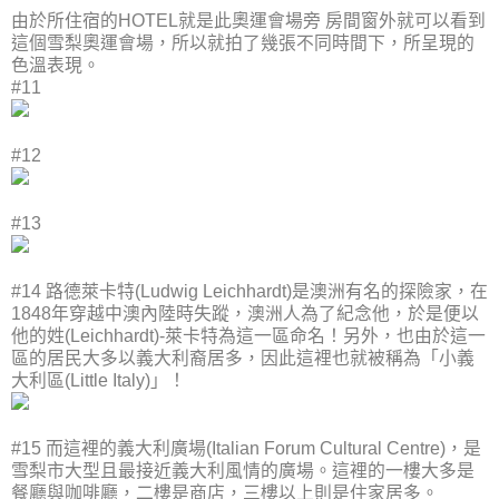
由於所住宿的HOTEL就是此奧運會場旁 房間窗外就可以看到
這個雪梨奧運會場，所以就拍了幾張不同時間下，所呈現的
色溫表現。
#11
#12
#13
#14 路德萊卡特(Ludwig Leichhardt)是澳洲有名的探險家，在
1848年穿越中澳內陸時失蹤，澳洲人為了紀念他，於是便以
他的姓(Leichhardt)-萊卡特為這一區命名！另外，也由於這一
區的居民大多以義大利裔居多，因此這裡也就被稱為「小義
大利區(Little Italy)」！
#15 而這裡的義大利廣場(Italian Forum Cultural Centre)，是
雪梨市大型且最接近義大利風情的廣場。這裡的一樓大多是
餐廳與咖啡廳，二樓是商店，三樓以上則是住家居多。