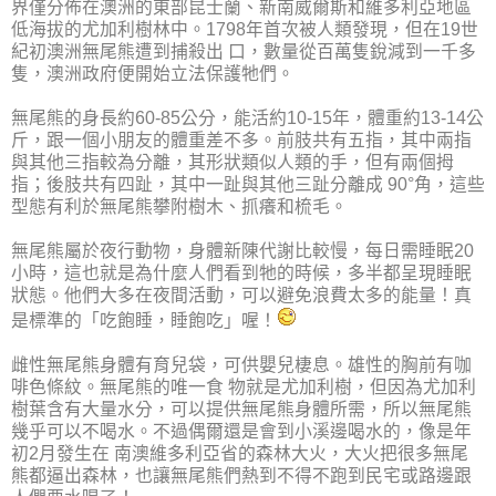
界僅分佈在澳洲的東部昆士蘭、新南威爾斯和維多利亞地區
低海拔的尤加利樹林中。1798年首次被人類發現，但在19世
紀初澳洲無尾熊遭到捕殺出 口，數量從百萬隻銳減到一千多
隻，澳洲政府便開始立法保護牠們。
無尾熊的身長約60-85公分，能活約10-15年，體重約13-14公
斤，跟一個小朋友的體重差不多。前肢共有五指，其中兩指
與其他三指較為分離，其形狀類似人類的手，但有兩個拇
指；後肢共有四趾，其中一趾與其他三趾分離成 90°角，這些
型態有利於無尾熊攀附樹木、抓癢和梳毛。
無尾熊屬於夜行動物，身體新陳代謝比較慢，每日需睡眠20
小時，這也就是為什麼人們看到牠的時候，多半都呈現睡眠
狀態。他們大多在夜間活動，可以避免浪費太多的能量！真
是標準的「吃飽睡，睡飽吃」喔！
雌性無尾熊身體有育兒袋，可供嬰兒棲息。雄性的胸前有咖
啡色條紋。無尾熊的唯一食 物就是尤加利樹，但因為尤加利
樹葉含有大量水分，可以提供無尾熊身體所需，所以無尾熊
幾乎可以不喝水。不過偶爾還是會到小溪邊喝水的，像是年
初2月發生在 南澳維多利亞省的森林大火，大火把很多無尾
熊都逼出森林，也讓無尾熊們熱到不得不跑到民宅或路邊跟