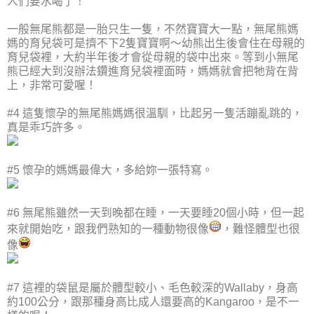
人們要水喝了！
一般無尾熊都是一胎只生一隻，不然寶寶大一點，無尾熊媽
媽的育兒袋可是擠不下2隻寶寶啊～幼熊出生後會住在母親的
育兒袋裡，大約半年後才會從母親的袋中出來。等到小無尾
熊已經大到沒辦法鑽進育兒袋裡面時，媽媽就會把牠背在背
上，非常可愛喔！
#4 這隻懷孕的無尾熊媽媽很溫馴，比起另一隻活蹦亂跳的，
真是乖巧許多。
#5 懷孕的媽媽最偉大，多給妳一張特寫。
#6 無尾熊雖然一天到晚都在睡，一天要睡20個小時，但一起
來就開始吃，跟我們熟知的一種動物很像
，難怪體型也很
像
#7 這裡的袋鼠是屬於體型較小、毛色較深的Wallaby，身高
約100公分，跟那種身高比成人還要高的Kangaroo，是不一