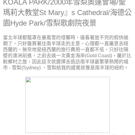
KOALA PARK/2000年雪梨奧運會場/聖
瑪莉大教堂St Mary』s Cathedral/海德公
園Hyde Park/雪梨歌劇院夜景
當北半球都籠罩在暴風雪的侵襲時，遠看著放不完的假快過
期了，只好盤算著往南半球走的主意，心理都一直屬意去紐
西蘭的，無奈地是紐西蘭的旅行費用一直都不低，只好往隔
壁的澳洲前進，之前去過一次黃金海岸(Gold Coast)，屬於比
較鄉村之旅，因此這次就選擇去造訪南半球最繁華熱鬧的城
市 - 雪梨(Sydney) ，雪梨給我的感覺就像是南半球的紐約。