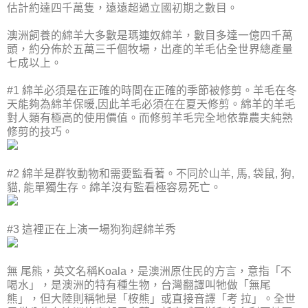
估計約達四千萬隻，遠遠超過立國初期之數目。
澳洲飼養的綿羊大多數是瑪連奴綿羊，數目多達一億四千萬
頭，約分佈於五萬三千個牧場，出產的羊毛佔全世界總產量
七成以上。
#1 綿羊必須是在正確的時間在正確的季節被修剪。羊毛在冬
天能夠為綿羊保暖,因此羊毛必須在在夏天修剪。綿羊的羊毛
對人類有極高的使用價值。而修剪羊毛完全地依靠農夫純熟
修剪的技巧。
#2 綿羊是群牧動物和需要監看著。不同於山羊, 馬, 袋鼠, 狗,
貓, 能單獨生存。綿羊沒有監看極容易死亡。
#3 這裡正在上演一場狗狗趕綿羊秀
無 尾熊，英文名稱Koala，是澳洲原住民的方言，意指「不
喝水」，是澳洲的特有種生物，台灣翻譯叫牠做「無尾
熊」，但大陸則稱牠是「桉熊」或直接音譯「考 拉」。全世