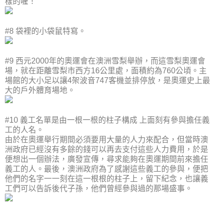
樣的喔！
#8 袋裡的小袋鼠特寫。
#9 西元2000年的奧運會在澳洲雪梨舉辦，而這雪梨奧運會
場，就在距離雪梨市西方16公里處，面積約為760公頃。主
場館的大小足以讓4架波音747客機並排停放，是奧運史上最
大的戶外體育場地。
#10 義工名單是由一根一根的柱子構成 上面刻有參與擔任義
工的人名。
由於在奧運舉行期間必須要用大量的人力來配合，但當時澳
洲政府已經沒有多餘的錢可以再去支付這些人力費用，於是
便想出一個辦法，廣發宣傳，尋求能夠在奧運期間前來擔任
義工的人。最後，澳洲政府為了感謝這些義工的參與，便把
他們的名字一一刻在這一根根的柱子上，留下紀念，也讓義
工們可以告訴後代子孫，他們曾經參與過的那場盛事。