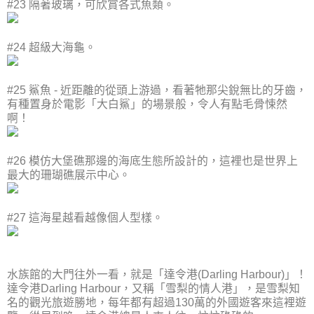
#23 隔著玻璃，可欣賞各式魚類。
#24 超級大海龜。
#25 鯊魚 - 近距離的從頭上游過，看著牠那尖銳無比的牙齒，
有種置身於電影「大白鯊」的場景般，令人有點毛骨悚然
啊！
#26 模仿大堡礁那邊的海底生態所設計的，這裡也是世界上
最大的珊瑚礁展示中心。
#27 這海星越看越像個人型樣。
水族館的大門往外一看，就是「達令港(Darling Harbour)」！
達令港Darling Harbour，又稱「雪梨的情人港」，是雪梨知
名的觀光旅遊勝地，每年都有超過130萬的外國遊客來這裡遊