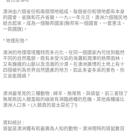
澳洲由六個省份和兩個領地組成，每個省份和領地都有本身
的國會、省旗和花卉省徽。一九○一年元旦，澳洲六個殖民地
結合起來，成為一個聯邦國家(聯邦有一個國會、一套憲法、
一款國旗)。
* 地理形勢 *
澳洲的地理環境獨特而多元化，在同一個國家內可找到截然
不同的自然風貌，既有未受污染的海灘和潤澤的熱帶雨林，
又有巍峨的山脈以及浩瀚的沙漠。在澳洲廣博的土地上有十
四個被列為世界自然遺產的地方，如此多姿多采的景色，你
又豈能錯過？
澳洲最常見的三種動物 : 綿羊、無尾熊、與袋鼠，前三者除了
無尾熊因人類濫殺的緣故有瀕臨絕種的危機，其他兩種遠比
澳洲人口多。(人類真的是太惡劣了!)
資料統計 :
袋鼠是澳洲獨有和最廣為人知的動物。澳洲現時的袋鼠數目