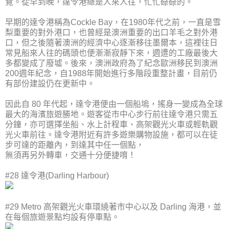
覽。從早到晚，達令港總是人來人往，忙忙碌碌的。
早期的達令港稱為Cockle Bay，在1980年代之前，一直是雪
梨重要的對外港口，也曾經是澳洲重要的出口羊毛之對外港
口，但之後隨著澳洲的經濟中心逐漸移往墨爾本，這裡往日
常見船來人往的碼頭也便漸漸寂靜下來，週遭的工廠最後大
多都變成了廢墟。後來，澳洲政府為了紀念歐洲移民到澳洲
200週年紀念，自1988年開始進行多階段重整計畫，目前仍
有部份建設仍在更新中。
因此自 80 年代起，達令港便由一個船塢，搖身一變成為全球
最大的海濱旅遊勝地。遊客從市中心步行前往達令港只需五
分鐘，亦可選擇坐船、水上計程車、高架觀光火車或輕軌觀
光火車前往。達令港附近有許多遊樂購物設施，都可以在徒
步可達的距離內，到達其中任一個點，
無須再另外轉車，交通十分便捷唷！
#28 達令港(Darling Harbour)
#29 Metro 高架觀光火車環繞著市中心以及 Darling 海港，並
在每個旅遊景點均設有停車點。