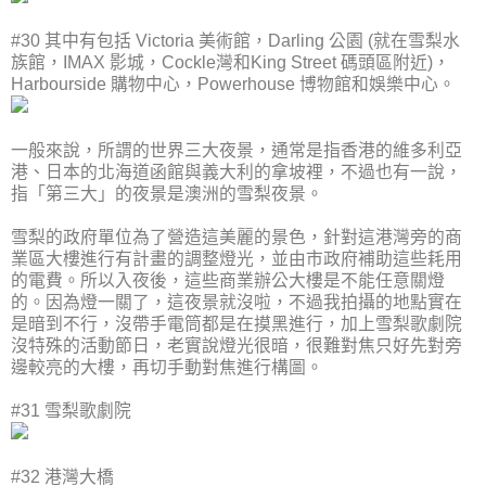
#30 其中有包括 Victoria 美術館，Darling 公園 (就在雪梨水
族館，IMAX 影城，Cockle灣和King Street 碼頭區附近)，
Harbourside 購物中心，Powerhouse 博物館和娛樂中心。
一般來說，所謂的世界三大夜景，通常是指香港的維多利亞
港、日本的北海道函館與義大利的拿坡裡，不過也有一說，
指「第三大」的夜景是澳洲的雪梨夜景。
雪梨的政府單位為了營造這美麗的景色，針對這港灣旁的商
業區大樓進行有計畫的調整燈光，並由市政府補助這些耗用
的電費。所以入夜後，這些商業辦公大樓是不能任意關燈
的。因為燈一關了，這夜景就沒啦，不過我拍攝的地點實在
是暗到不行，沒帶手電筒都是在摸黑進行，加上雪梨歌劇院
沒特殊的活動節日，老實說燈光很暗，很難對焦只好先對旁
邊較亮的大樓，再切手動對焦進行構圖。
#31 雪梨歌劇院
#32 港灣大橋