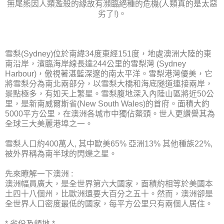
無尾熊因人類濫殺的緣故有瀕臨絕種的危機(人類真的是太惡
劣了!)。
雪梨(Sydney)位於南緯34度東經151度，地處澳洲大陸的東
南沿岸，濱臨海岸線長達244公里的雪梨灣 (Sydney
Harbour)，傲視著湛藍深邃的南太平洋。雪梨港灣優美，它
將雪梨分為南北兩部分，以雪梨大橋和海底隧道連接兩岸，
景點極多，有如天上繁星。雪梨腹地深入內陸山區將近50公
里，是新南威爾斯省(New South Wales)的首府。面積大約
5000平方公里，在澳洲各城市中獨佔鰲頭。世人更讚譽其為
全球三大美麗港埠之一。
雪梨人口約400萬人, 其中歐美65% 亞洲13% 其他種族22%,
被外界稱為南半球的閃爍之星。
先來瞭解一下澳洲 :
澳洲幅員廣大，是全世界第六大國家，面積約相等於美國本
土四十八個州，比歐洲還要大百分之五十。然而，澳洲卻是
全世界人口密度最低的國家，每平方公里只有兩個人居住。
* 省份及領地 *