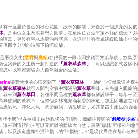
會有一座屬於自己的秘密花園；故事的開端，來自於一個漂亮的女孩 
林」
是兩位女生為求夢想與圓夢，在這兩位女生堅定不移的信念下與
的喧囂，更沒有車水馬龍的擁塞感，在這裡只有微風緩緩吹徐樹梢的
這個四季分明的時節下輪流綻放。
是兩位女生(
慧君
與
庭妃
)在很長的一段時間接觸西方藥草後，放棄
由兩位築夢的女生所一起打造的
「薰衣草森林」
，可以認識各式各樣不
讓您可以輕鬆體驗與大自然融合的生活。
erine
帶著愉悅的心情來到了
「薰衣草森林」
，她的心情就像這片森
進
薰衣草森林
就可以聞到空氣中瀰漫的
薰衣草
香味，首先盡入眼簾的
，就來到
薰衣草田
，各種不同品種的
薰衣草
都有解說牌子，每年一至
尚無盛開的薰衣草，但整個森林裡充滿花香的味道，加上因地處在深
供應氧氣、淨化大氣、調節氣候、防阻噪音，尤其是當中產生的負離
招牌小熊"坐在長椅上向她親切的打招呼，繼續往裏頭的"
斜坡徒步區
，讓來到這裡的人可以零距離的體驗大自然，享受"森林"所帶來的悠
栽，以及步道盡頭掛滿許願卡的"許願樹"，都是現代居住在都市叢林