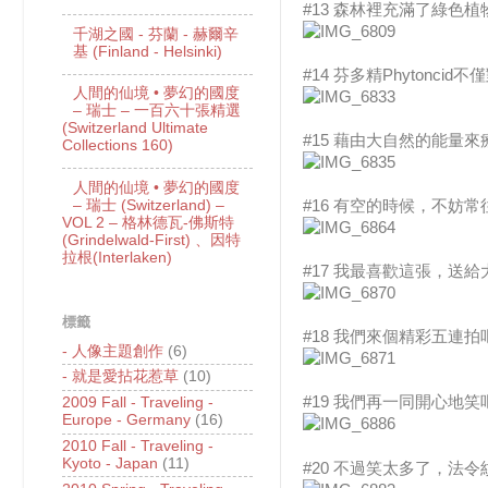
#13 森林裡充滿了綠色
千湖之國 - 芬蘭 - 赫爾辛
基 (Finland - Helsinki)
#14 芬多精Phyton
人間的仙境 • 夢幻的國度
– 瑞士 – 一百六十張精選
(Switzerland Ultimate
#15 藉由大自然的能量
Collections 160)
人間的仙境 • 夢幻的國度
– 瑞士 (Switzerland) –
#16 有空的時候，不
VOL 2 – 格林德瓦-佛斯特
(Grindelwald-First) 、因特
拉根(Interlaken)
#17 我最喜歡這張，送給
標籤
#18 我們來個精彩五連拍吧 
- 人像主題創作
(6)
- 就是愛拈花惹草
(10)
#19 我們再一同開心地笑
2009 Fall - Traveling -
Europe - Germany
(16)
2010 Fall - Traveling -
Kyoto - Japan
(11)
#20 不過笑太多了，