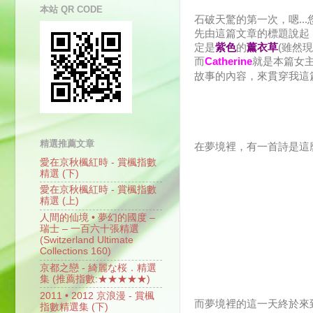
本站 QR CODE
石破天驚的第一次，嗯..
先由這篇文章的標題說起
定是
紫色
的
薰衣草
(雖然
而
Catherine
就是本篇女
故事的內容，來貫穿我這
精選推薦文章
在夢境裡，有一首詩是這
愛在京秋楓紅時 - 賞楓指數
精選 (下)
愛在京秋楓紅時 - 賞楓指數
精選 (上)
人間的仙境 • 夢幻的國度 –
瑞士 – 一百六十張精選
(Switzerland Ultimate
Collections 160)
京都之戀 - 綺麗な桜．精選
集 (推薦指數:★★★★★)
2011 • 2012 京浪漫 - 賞楓
而夢境裡的這一天終於來
指數精選集 (下)