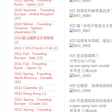
2010 Spring - Traveling -
Kyoto - Japan
(15)
2010 Summer - Traveling -
#21 但我笑到都害羞起
Europe - United Kingdom
(10)
2010 Winter - Traveling -
#22 噓 ! 你也不能笑太大聲
Oceania - Sydney
(Australia)
(3)
2010臺北國際花卉博覽會
#23 這裡有木馬耶，最近
(2)
2011 • 2012 Kyoto • Fall
(2)
2011 Fall - Traveling -
#24 是這樣唱嗎 ?
Europe - Italy
(13)
오빤강남스타일
2011 Fall - Traveling -
op pan gang nam seutail
Kyoto - Japan
(3)
哥哥是 江南style
2011 Spring - Traveling -
North America - Canada
(10)
#25 怎麼樣，我學得很快
2012 Calendar
(2)
2012 Hong Kong
(1)
2012 Spring - Traveling -
#26 可是我唱某些段落
Europe - Croatia
(11)
o ppan gang nam style
2012 Spring - Traveling -
哥哥是 江南style