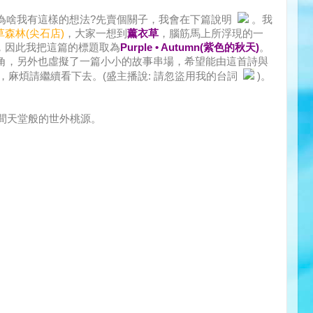
為啥我有這樣的想法?先賣個關子，我會在下篇說明
。我
草森林(尖石店)
，大家一想到
薰衣草
，腦筋馬上所浮現的一
，因此我把這篇的標題取為
Purple • Autumn(紫色的秋天)
。
角，另外也虛擬了一篇小小的故事串場，希望能由這首詩與
麻煩請繼續看下去。(盛主播說: 請忽盜用我的台詞
)。
間天堂般的
世外桃源
。