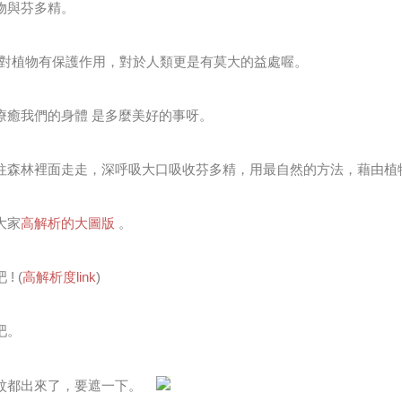
植物與芬多精。
cid不僅對植物有保護作用，對於人類更是有莫大的益處喔。
來療癒我們的身體 是多麼美好的事呀。
妨常往森林裡面走走，深呼吸大口吸收芬多精，用最自然的方法，藉由
大家
高解析的大圖版
。
! (
高解析度link
)
吧。
法令紋都出來了，要遮一下。