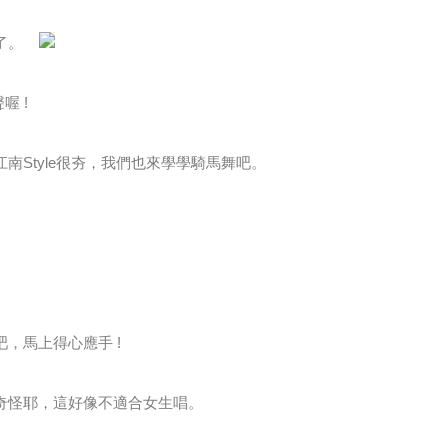
來了。
喔 !
江南Style很夯，我們也來學學騎馬舞吧。
吧，馬上得心應手 !
很奇怪耶，這好像不適合女生唱。