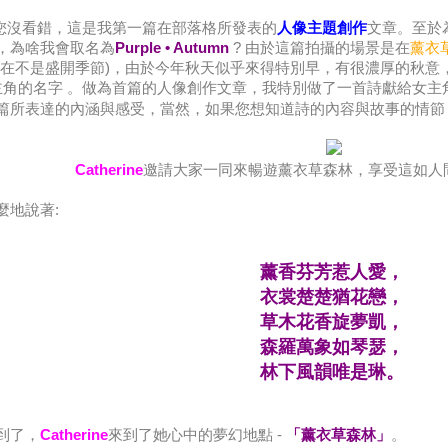
.您沒看錯，這是我第一篇在部落格所發表的
人像主題創作
文章。至於
，為啥我會取名為
Purple • Autumn
? 由於這篇拍攝的場景是在
薰衣
現在不是盛開季節)，由於今年秋天似乎來得特別早，有很濃厚的秋意
主角的名字 。做為首篇的人像創作文章，我特別做了一首詩獻給女主
篇所表達的內涵與感受，當然，如果您想知道詩的內容與故事的情節，
Catherine
邀請大家一同來暢遊
薰衣草森林，享受這如人
麼地說著:
薰香芬芳惹人愛，
衣裳楚楚猶花戀，
草木花香旋夢凱，
森羅萬象如琴瑟，
林下風韻唯是琳。
到了，
Catherine
來到了她心中的夢幻地點 -
「薰衣草森林」
。