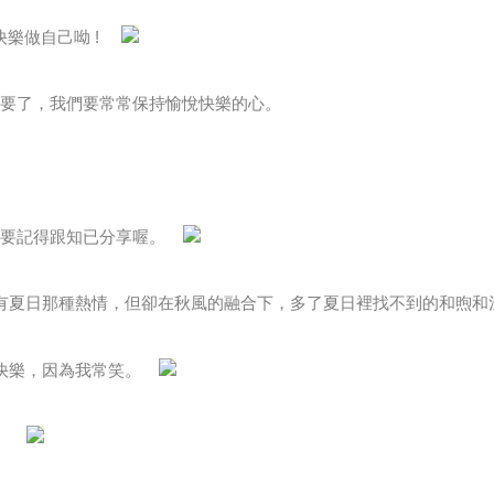
要學會快樂做自己呦 !
重要了，我們要常常保持愉悅快樂的心。
，就要記得跟知已分享喔。
雖沒有夏日那種熱情，但卻在秋風的融合下，多了夏日裡找不到的和煦和
都很快樂，因為我常笑。
笑。