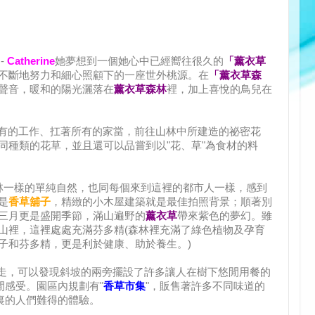
-
Catherine
她夢想到一個她心中已經嚮往很久的
「薰衣草
不斷地努力和細心照顧下的一座世外桃源。在
「薰衣草森
聲音，暖和的陽光灑落在
薰衣草森林
裡，加上喜悅的鳥兒在
原有的工作、扛著所有的家當，前往山林中所建造的祕密花
同種類的花草，並且還可以品嘗到以"花、草"為食材的料
林一樣的單純自然，也同每個來到這裡的都市人一樣，感到
是
香草舖子
，精緻的小木屋建築就是最佳拍照背景；順著別
三月更是盛開季節，滿山遍野的
薰衣草
帶來紫色的夢幻。雖
山裡，這裡處處充滿芬多精(森林裡充滿了綠色植物及孕育
子和芬多精，更是利於健康、助於養生。)
"走，可以發現斜坡的兩旁擺設了許多讓人在樹下悠閒用餐的
閒感受。園區內規劃有"
香草市集
"，販售著許多不同味道的
裏的人們難得的體驗。