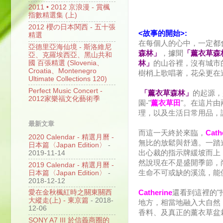
2011 • 2012 京浪漫 - 賞楓
指數精選集 (上)
2012 櫻の日本関西 - 五十張
<故事的開始>:
精選
在每個人的心中，一定都
亞德里亞海仙境 - 斯洛維尼
森林」
，據聞
「薰衣草森
亞、克羅埃西亞、黑山共和
國 百張精選 (Slovenia、
林」
的山谷裡，沒有城市
Croatia、Montenegro
樹梢上歌唱著，花朵更在
Ultimate Collections 120)
Perfect Music Concert -
「薰衣草森林」
的起源，
2012家樂福文化藝術季
園-"
薰衣草田
"。在這片
理，以及生活日常用品，
最新文章
而這一天終於來臨，
Cath
2020 Calendar - 精選月曆 -
無比的放鬆與舒適。一踏
日本篇〈Japan Edition〉
-
出心裁的指示牌緩坡而上
2019-11-14
然說現在不是盛開季節，
2019 Calendar - 精選月曆 -
生命不可或缺的溪流，能
日本篇〈Japan Edition〉
-
2018-12-12
Catherine
還看到這裡的"
愛在金秋楓紅時之關東關西
大縱走(上) - 東京篇
- 2018-
地方，相當地融入大自然
12-06
香料、及真正的薰衣草盆
SONY A7 III 於信義商圈的