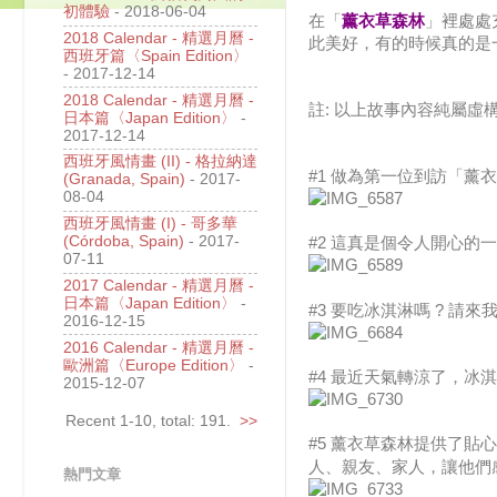
初體驗
- 2018-06-04
在「
薰衣草森林
」裡處處
2018 Calendar - 精選月曆 -
此美好，有的時候真的是
西班牙篇〈Spain Edition〉
- 2017-12-14
2018 Calendar - 精選月曆 -
註: 以上故事內容純屬
日本篇〈Japan Edition〉
-
2017-12-14
西班牙風情畫 (II) - 格拉納達
#1 做為第一位到訪「薰衣
(Granada, Spain)
- 2017-
08-04
西班牙風情畫 (I) - 哥多華
(Córdoba, Spain)
- 2017-
#2 這真是個令人開心的
07-11
2017 Calendar - 精選月曆 -
日本篇〈Japan Edition〉
-
#3 要吃冰淇淋嗎 ? 
2016-12-15
2016 Calendar - 精選月曆 -
歐洲篇〈Europe Edition〉
-
#4 最近天氣轉涼了，冰淇
2015-12-07
Recent 1-10, total: 191.
>>
#5 薰衣草森林提供了
人、親友、家人，讓他們感
熱門文章