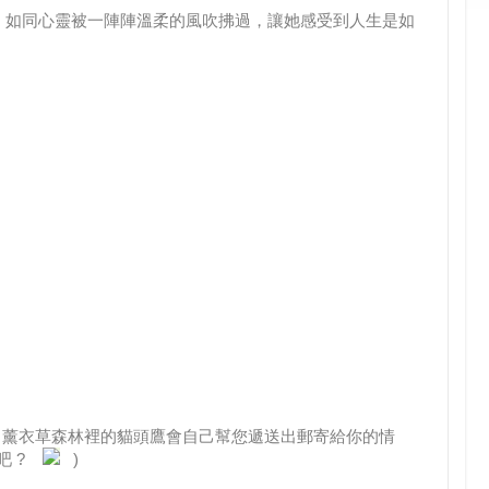
，如同心靈被一陣陣溫柔的風吹拂過，讓她感受到人生是如
，薰衣草森林裡的貓頭鷹會自己幫您遞送出郵寄給你的情
吧 ?
)