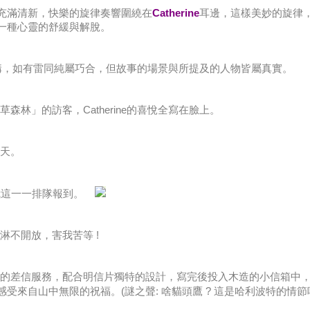
充滿清新，快樂的旋律奏響圍繞在
Catherine
耳邊，這樣美妙的旋律
一種心靈的舒緩與解脫。
虛構，如有雷同純屬巧合，但故事的場景與所提及的人物皆屬真實。
草森林」的訪客，Catherine的喜悅全寫在臉上。
一天。
請來我這一一排隊報到。
淋不開放，害我苦等 !
貼心的差信服務，配合明信片獨特的設計，寫完後投入木造的小信箱中
受來自山中無限的祝福。(謎之聲: 啥貓頭鷹 ? 這是哈利波特的情節