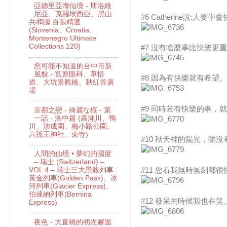
亞德里亞海仙境 - 斯洛維
尼亞、克羅埃西亞、黑山
#6 Catherine說:人
共和國 百張精選
(Slovenia、Croatia、
Montenegro Ultimate
Collections 120)
#7 沒有啥麼事比快樂更
您可能不知道的台中市新
風貌 - 宮原眼科、草悟
#8 因為有快樂就有希望。
道、大坑景觀橋、秋紅谷廣
場
#9 同時若有快樂的事
京都之戀 - 綺麗な桜 - 第
一話 - 洛中篇 (高瀨川、鴨
川、涉成園、梅小路公園、
六孫王神社、東寺)
#10 秋天裡的陽光，
人間的仙境 • 夢幻的國度
– 瑞士 (Switzerland) –
#11 您看我無時無刻
VOL 4 – 瑞士三大景觀列車 :
黃金列車(Golden Pass)、冰
河列車(Glacier Express)、
伯連納列車(Bernina
#12 發呆的時候我也在
Express)
夜色 - 大直橋的初次邂逅