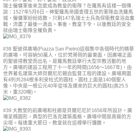
瑞士僱傭軍後來怎麼成為教皇的衛隊？在羅馬有這樣一個傳
說：1527年5月6日，神聖羅馬帝國查理五世的軍隊血洗羅馬
城，僱傭軍紛紛逃散，只剩147名瑞士士兵為保衛教皇浴血奮
戰，流盡了最後一滴血。事後，教皇下令，以後教廷的安全
就由瑞士衛隊全權負責。
#38 聖彼得廣場(Piazza San Pietro)這個集中各個時代的精華
的廣場，可容納50萬人，位於梵蒂岡的最東面，因廣場正面
的聖彼得教堂而出名，是羅馬教廷舉行大型宗教活動的地
方。廣場的建設工程用了十一年的時間(1656～1667年)，由
世界著名建築大師貝爾尼尼親自監督工程的建設。廣場周圍
有4列共284根多利安柱式的圓柱，圓柱上面是140個聖人
像。中央是一根公元40年從埃及運來的巨大的圓柱(高25.5
米，重320噸)。
#39 大教堂的前廣場和柱廊是貝爾尼尼於1656年所設計。廣
場呈橢圓形，典型的巴洛克建築風格。廣場中間是高聳的方
尖塔。每逢重大節日，教皇就在這裡舉行彌撒。