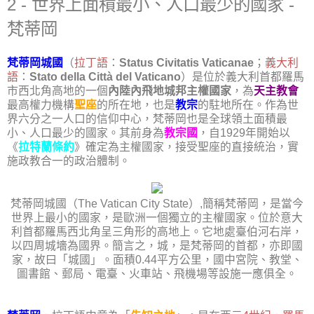
2 - 世界上面積最小、人口最少的國家 -
梵蒂岡
梵蒂岡城國
（
拉丁語
：
Status Civitatis Vaticanae
；
義大利
語
：
Stato della Città del Vaticano
）是位於義大利首都羅馬
市西北角高地的一個
內陸內飛地城邦主權國家
，為
天
主教會
最高權力機構
聖座
的所在地，也是
教宗
的駐地所在。作為世
界六分之一人口的信仰中心，梵蒂岡也是全球領土面積最
小、人口最少的國家。其前身為
教宗國
，自1929年開始以
《
拉特蘭條約
》確定為主權國家，接受聖座的直接統治，實
施政教合一的政治體制。
梵蒂岡城國（The Vatican City State）,簡稱梵蒂岡，是當今
世界上最小的國家，是歐洲一個獨立的主權國家。位於意大
利首都羅馬西北角呈三角形的高地上。它地處臺伯河右岸，
以四周城墻為國界。簡言之，城，是梵蒂岡的首都，亦即國
家，故曰「城國」。面積0.44平方公里，國中宮院、教堂、
圖書館、郵局、電臺、火車站、飛機場等設施一應俱全。