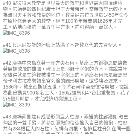
#40 聖彼得大教堂是世界最大的教堂和世界最大園頂建築
物。它始建於四世紀康士坦丁大帝時代，當時教堂比較小。
為鞏固天主教和教皇的地位，教皇尼古拉五世於1450年命令
在原址修建更大的教堂，經歷100多年時間到1626年才完
工。佔地面積約一萬五千平方米，約可容納一萬餘人。
#41 貝尼尼設計的迴廊上站滿了基督教立代的先賢聖人。
#42 廣場中央矗立著一座方尖石碑，基座上方銅獅之間鑲嵌
著展翅欲飛的雄鷹，碑頂上是耶穌十字架的真木，據說當年
聖彼得就是在這裡被掛在十字架上的。這座石碑原是羅馬皇
帝卡利古拉為裝飾皇宮旁邊的圓形廣場，遠從埃及運來。
1586年，教皇西斯廷五世下令將石碑移至聖彼得廣場。據說
為此曾動員900多名工人、150匹駿馬和47台起重裝置，花了
近5個月時間，才完成這項搬遷工程。
#43 廣場兩側建有成弧形的巨大柱廊，兩邊的柱廊猶如 教皇
伸出的一雙手臂，將參加彌撒的信徒擁入自己的懷抱。柱廊
共有284根巨大的石柱，每排有四根，各排巨柱分別在同一圓