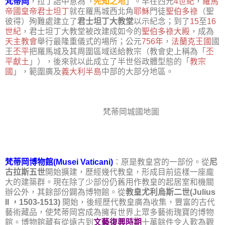
梵蒂岡
，拉丁語中意為「
先知之地
」。早在西元
4世紀
，
羅馬
帝國皇帝
君士坦丁
就在羅馬城西北角
耶穌
門徒
聖伯多祿
（聖
彼得）殉難處建立了
君士坦丁大教堂
以示紀念；到了
15
至
16
世紀
，君士坦丁大教堂被改建成如今的
聖伯多祿大殿
，成為
天主教會
舉行最隆重儀式的場所；公元
756年
，
法蘭克王國
國
王
丕平
把羅馬城及其周圍區域送給教宗（教會史上稱為「
丕
平獻土
」），後來就以此成立了半世俗政體型態的「
教宗
國
」，範圍廣及
義大利半島
中部的大部分地區。
梵蒂岡城國地圖
梵蒂岡博物館(Musei Vaticani)
：原是教皇宮的一部份。從
尼
古拉斯五世
開始擴建，歷經幾代教皇，形成目前這樣一座龐
大的建築群。現在除了少部份仍舊用作教皇的起居室和機關
辦公外，其餘部份闢為博物館。從
教皇尤利烏斯二世(Julius
II ，1503-1513)
開始，後經歷代教皇廣為收集，豐富的古代
藝術藏品，使梵蒂岡宮成為擁有世界上眾多藝術瑰寶的博物
館。博物館藏有從遠古到
文藝復興時期
十萬餘件令人歎為觀