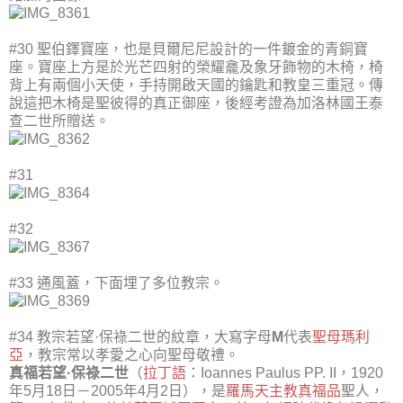
#30 聖伯鐸寶座，也是貝爾尼尼設計的一件鍍金的青銅寶
座。寶座上方是於光芒四射的榮耀龕及象牙飾物的木椅，椅
背上有兩個小天使，手持開啟天國的鑰匙和教皇三重冠。傳
說這把木椅是聖彼得的真正御座，後經考證為加洛林國王泰
查二世所贈送。
#31
#32
#33 通風蓋，下面埋了多位教宗。
#34 教宗若望·保祿二世的紋章，大寫字母
M
代表
聖母瑪利
亞
，教宗常以孝愛之心向聖母敬禮。
真福若望·保祿二世
（
拉丁語
：
Ioannes Paulus PP. II
，1920
年5月18日－2005年4月2日），是
羅馬天主教
真福品
聖人，