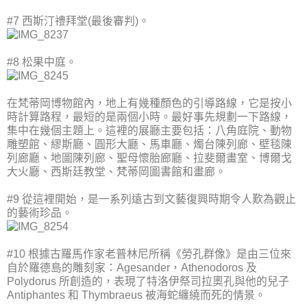
#7 西斯汀禮拜堂(最後審判)。
#8 松果中庭。
在梵蒂岡博物館內，地上有幾種顏色的引導路線，它是按小
時計算路程，最短的是兩個小時。最好事先規劃一下路線，
集中在幾個主題上。這裡的展廳主要包括：八角庭院、動物
雕塑館、繆斯廳、圓形大廳、馬車廳、燭台陳列廊、壁毯陳
列廊廳、地圖陳列廊、聖母懷胎廊廳、拉斐爾畫室、博爾戈
大火廳、西斯廷教堂、梵蒂岡圖書館和畫廊。
#9 從這裡開始，是一系列遠古到文藝復興時期令人歎為觀止
的藝術珍品。
#10 根據古羅馬作家老普林尼所稱《勞孔群像》是由三位來
自於羅德島的雕刻家：Agesander，Athenodoros 及
Polydorus 所創造的，表現了特洛伊祭司拉奧孔與他的兒子
Antiphantes 和 Thymbraeus 被海蛇纏繞而死的情景。