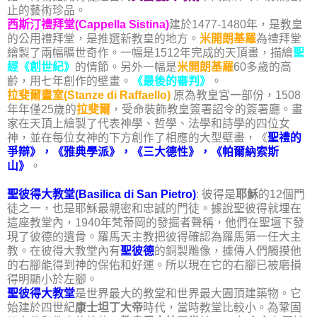
止的藝術珍品。
西斯汀禮拜堂(Cappella Sistina)
建於1477-1480年，是教皇
的公用禮拜堂，是推選新教皇的地方。
米開朗基羅
為禮拜堂
繪製了兩幅曠世奇作。一幅是1512年完成的天頂畫，描繪
聖
經《創世紀》
的情節。另外一幅是
米開朗基羅
60多歲的高
齡，用七年創作的壁畫。
《最後的審判》
。
拉斐爾畫室(Stanze di Raffaello)
原為教皇宮一部份，1508
年年僅25歲的
拉斐爾
，受命裝飾教皇簽署詔令的簽署廳。畫
家在天頂上繪製了代表神學、哲學、法學和詩學的四位女
神，並在每位女神的下方創作了相應的大型壁畫，《
聖禮的
爭辯》，《雅典學派》，《三大德性》，《帕爾納索斯
山》
。
聖彼得大教堂(Basilica di San Pietro)
: 彼得是
耶穌
的12個門
徒之一，也是耶穌最親密和忠誠的門徒。據說聖彼得就埋在
這座教堂內，1940年梵蒂岡的發掘者聲稱，他們在聖壇下發
現了彼德的遺骨。羅馬天主教把彼得確認為羅馬第一任大主
教。在彼得大教堂內有
聖彼德
的銅製雕像，據傳人們觸摸他
的右腳能得到神的保佑和好運。所以現在它的右腳已被磨損
得明顯小於左腳。
聖彼得大教堂
是世界最大的教堂和世界最大園頂建築物。它
始建於四世紀
康士坦丁大帝
時代，當時教堂比較小。為鞏固