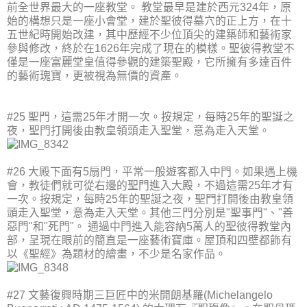
前全世界最大的一座教堂。 教堂最早是建於西元324年，原
始的構想只是一座小會堂，建於聖彼得墓穴的正上方，在十
五世紀時開始改建，其中歷經不少位頂尖的建築師和藝術家
參與修改，終於在1626年完成了現在的模樣。聖彼得教堂不
僅是一座富麗堂皇值得參觀的建築聖殿，它所擁有多達百件
的藝術瑰寶，更被視為無價的資產。
#25 聖門，這需25年才開一次。按規定，每時25年的聖誕之
夜，聖門打開後由教皇領頭走入聖堂，意為走入天堂。
#26 大殿下面有5扇門，平常一般遊客都入中門。如果遇上機
會，教徒們就可從右邊的聖門進入大殿，不過這需25年才有
一次。按規定，每時25年的聖誕之夜，聖門打開後由教皇領
頭走入聖堂，意為走入天堂。其他三門分別是"聖事門"、"善
惡門"和"死門"。 通過中門進入能容納5萬人的聖彼得教堂內
部，呈現在眼前的簡直是一座藝術寶庫。屋頂和四壁都飾有
以《聖經》為題材的繪畫，不少是名家作品。
#27 文藝復興時期三巨匠中的米開朗基羅(Michelangelo