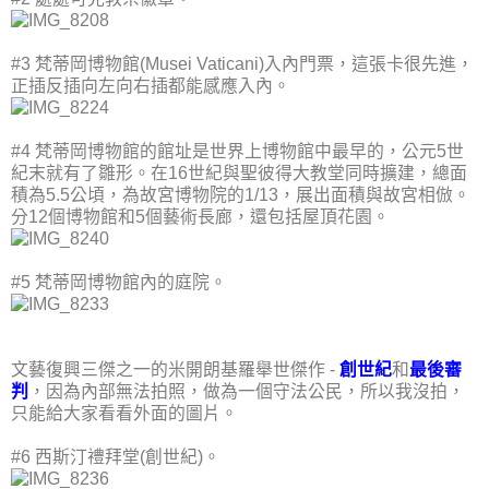
#3 梵蒂岡博物館(Musei Vaticani)入內門票，這張卡很先進，
正插反插向左向右插都能感應入內。
#4 梵蒂岡博物館的館址是世界上博物館中最早的，公元5世
紀末就有了雛形。在16世紀與聖彼得大教堂同時擴建，總面
積為5.5公頃，為故宮博物院的1/13，展出面積與故宮相倣。
分12個博物館和5個藝術長廊，還包括屋頂花園。
#5 梵蒂岡博物館內的庭院。
文藝復興三傑之一的米開朗基羅舉世傑作 -
創世紀
和
最後審
判
，因為內部無法拍照，做為一個守法公民，所以我沒拍，
只能給大家看看外面的圖片。
#6 西斯汀禮拜堂(創世紀)。