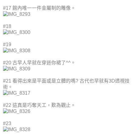
#17 館內唯一一件金屬制的雕像。
#18
#19
#20 古早人早就在穿迷你裙了^^。
#21 看得出來是平面或是立體的嗎? 古代也早就有3D透視技
術。
#22 這真是巧奪天工，歎為觀止。
#23