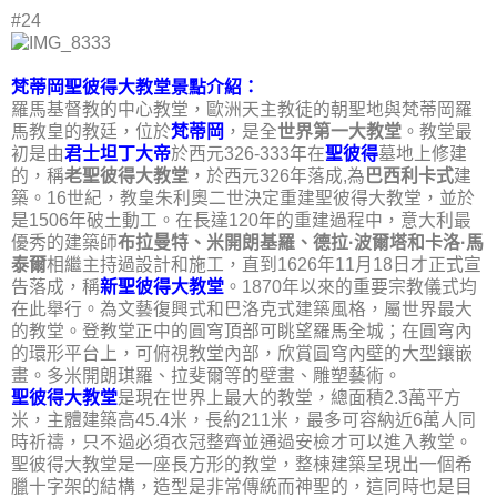
#24
梵蒂岡聖彼得大教堂景點介紹：
羅馬基督教的中心教堂，歐洲天主教徒的朝聖地與梵蒂岡羅
馬教皇的教廷，位於
梵蒂岡
，是全
世界第一大教堂
。教堂最
初是由
君士坦丁大帝
於西元326-333年在
聖彼得
墓地上修建
的，稱
老聖彼得大教堂
，於西元326年落成,為
巴西利卡式
建
築。16世紀，教皇朱利奧二世決定重建聖彼得大教堂，並於
是1506年破土動工。在長達120年的重建過程中，意大利最
優秀的建築師
布拉曼特、米開朗基羅、德拉·波爾塔和卡洛·馬
泰爾
相繼主持過設計和施工，直到1626年11月18日才正式宣
告落成，稱
新聖彼得大教堂
。1870年以來的重要宗教儀式均
在此舉行。為文藝復興式和巴洛克式建築風格，屬世界最大
的教堂。登教堂正中的圓穹頂部可眺望羅馬全城；在圓穹內
的環形平台上，可俯視教堂內部，欣賞圓穹內壁的大型鑲嵌
畫。多米開朗琪羅、拉斐爾等的壁畫、雕塑藝術。
聖彼得大教堂
是現在世界上最大的教堂，總面積2.3萬平方
米，主體建築高45.4米，長約211米，最多可容納近6萬人同
時祈禱，只不過必須衣冠整齊並通過安檢才可以進入教堂。
聖彼得大教堂是一座長方形的教堂，整棟建築呈現出一個希
臘十字架的結構，造型是非常傳統而神聖的，這同時也是目