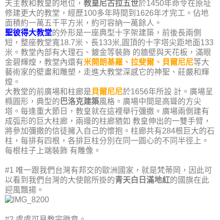
天主教和教皇的地位，
教皇尼古拉五世
於1450年命令在原址
修建更大的教堂，經歷100多年時間到1626年才完工。佔地
面積約一萬五千平方米，約可容納一萬餘人。
聖彼得大教堂
的外形是一座典型十字架建築，前後長兩側
短，整座教堂寬18.7米、長133米,圓頂的十字塔尖距地面133
米。教堂內部有大理石、鍍金等裝飾 的牆壁與天花板，滿眼
金碧輝煌，教堂內還有
米開朗基羅、拉斐爾、貝爾尼尼
等大
藝術家的壁畫和雕塑，走進大教堂深感它的神聖、莊嚴和輝
煌。
大教堂的前廣場和柱廊是
貝爾尼尼
於1656年所設 計。廣場呈
橢圓形，典型的
巴洛克建築
風格。廣場中間是高聳的方尖
塔。每逢重大節日，教皇就在這裡舉行彌撒。廣場兩側建有
成弧形的巨大柱廊，兩邊的柱廊猶如 教皇伸出的一雙手臂，
將參加彌撒的信徒擁入自己的懷抱。柱廊共有284根巨大的石
柱，每排有四根，各排巨柱分別在同一圓心的不同半徑上。
每根柱子上端裝飾 有雕像。
#1 唯一跟我們台灣有邦交的歐洲國家，就是梵蒂岡，因此可
以看到我們台灣的大使館所掛的
青天白日滿地紅
的國旗在此
迎風飄揚。
#2 處處可見教宗徽章。