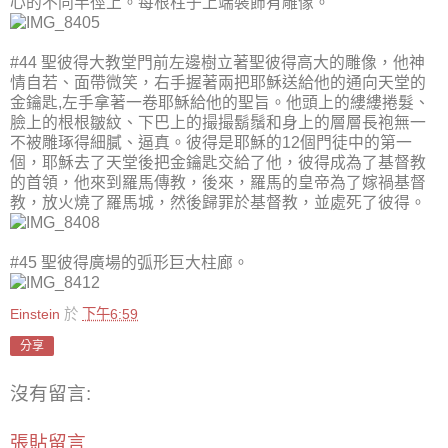
心的不同半徑上。每根柱子上端裝飾有雕像。
#44 聖彼得大教堂門前左邊樹立著聖彼得高大的雕像，他神
情自若、面帶微笑，右手握著兩把耶穌送給他的通向天堂的
金鑰匙,左手拿著一卷耶穌給他的聖旨。他頭上的縷縷捲髮、
臉上的根根皺紋、下巴上的撮撮鬍鬚和身上的層層長袍無一
不被雕琢得細膩、逼真。彼得是耶穌的12個門徒中的第一
個，耶穌去了天堂後把金鑰匙交給了他，彼得成為了基督教
的首領，他來到羅馬傳教，後來，羅馬的皇帝為了嫁禍基督
教，放火燒了羅馬城，然後歸罪於基督教，並處死了彼得。
#45 聖彼得廣場的弧形巨大柱廊。
Einstein
於
下午6:59
分享
沒有留言:
張貼留言