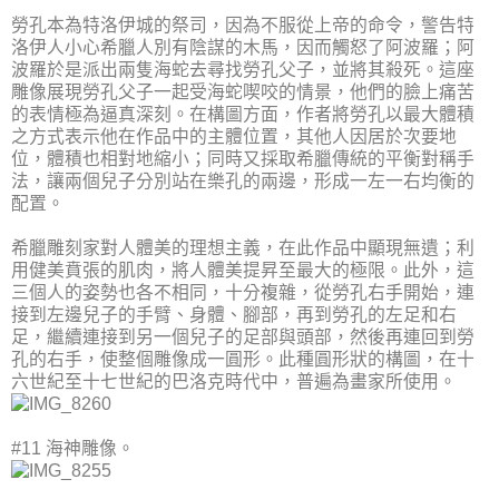
勞孔本為特洛伊城的祭司，因為不服從上帝的命令，警告特
洛伊人小心希臘人別有陰謀的木馬，因而觸怒了阿波羅；阿
波羅於是派出兩隻海蛇去尋找勞孔父子，並將其殺死。這座
雕像展現勞孔父子一起受海蛇喫咬的情景，他們的臉上痛苦
的表情極為逼真深刻。在構圖方面，作者將勞孔以最大體積
之方式表示他在作品中的主體位置，其他人因居於次要地
位，體積也相對地縮小；同時又採取希臘傳統的平衡對稱手
法，讓兩個兒子分別站在樂孔的兩邊，形成一左一右均衡的
配置。
希臘雕刻家對人體美的理想主義，在此作品中顯現無遺；利
用健美賁張的肌肉，將人體美提昇至最大的極限。此外，這
三個人的姿勢也各不相同，十分複雜，從勞孔右手開始，連
接到左邊兒子的手臂、身體、腳部，再到勞孔的左足和右
足，繼續連接到另一個兒子的足部與頭部，然後再連回到勞
孔的右手，使整個雕像成一圓形。此種圓形狀的構圖，在十
六世紀至十七世紀的巴洛克時代中，普遍為畫家所使用。
#11 海神雕像。