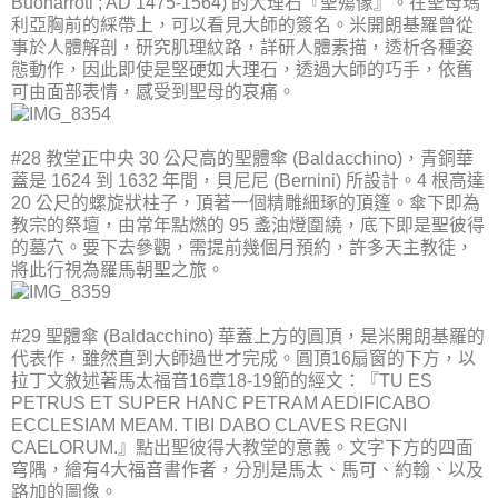
Buonarroti ; AD 1475-1564) 的大理石『聖殤像』。在聖母瑪
利亞胸前的綵帶上，可以看見大師的簽名。米開朗基羅曾從
事於人體解剖，研究肌理紋路，詳研人體素描，透析各種姿
態動作，因此即使是堅硬如大理石，透過大師的巧手，依舊
可由面部表情，感受到聖母的哀痛。
#28 教堂正中央 30 公尺高的聖體傘 (Baldacchino)，青銅華
蓋是 1624 到 1632 年間，貝尼尼 (Bernini) 所設計。4 根高達
20 公尺的螺旋狀柱子，頂著一個精雕細琢的頂篷。傘下即為
教宗的祭壇，由常年點燃的 95 盞油燈圍繞，底下即是聖彼得
的墓穴。要下去參觀，需提前幾個月預約，許多天主教徒，
將此行視為羅馬朝聖之旅。
#29 聖體傘 (Baldacchino) 華蓋上方的圓頂，是米開朗基羅的
代表作，雖然直到大師過世才完成。圓頂16扇窗的下方，以
拉丁文敘述著馬太福音16章18-19節的經文：『TU ES
PETRUS ET SUPER HANC PETRAM AEDIFICABO
ECCLESIAM MEAM. TIBI DABO CLAVES REGNI
CAELORUM.』點出聖彼得大教堂的意義。文字下方的四面
穹隅，繪有4大福音書作者，分別是馬太、馬可、約翰、以及
路加的圖像。