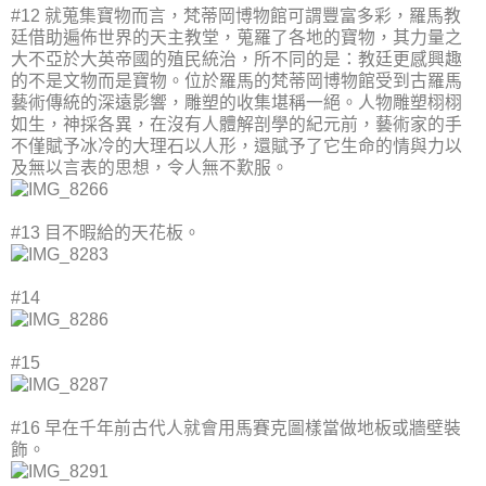
#12 就蒐集寶物而言，梵蒂岡博物館可謂豐富多彩，羅馬教
廷借助遍佈世界的天主教堂，蒐羅了各地的寶物，其力量之
大不亞於大英帝國的殖民統治，所不同的是：教廷更感興趣
的不是文物而是寶物。位於羅馬的梵蒂岡博物館受到古羅馬
藝術傳統的深遠影響，雕塑的收集堪稱一絕。人物雕塑栩栩
如生，神採各異，在沒有人體解剖學的紀元前，藝術家的手
不僅賦予冰冷的大理石以人形，還賦予了它生命的情與力以
及無以言表的思想，令人無不歎服。
#13 目不暇給的天花板。
#14
#15
#16 早在千年前古代人就會用馬賽克圖樣當做地板或牆壁裝
飾。