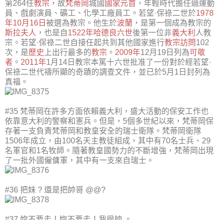
第264任
教宗
，故
梵蒂岡
城國
國家元首
，年輕時代擔任過運動
員、戲劇演員、礦工、化學工廠員工。若望·保祿二世於
1978
年
10月16日
被選為教宗。他生於
波蘭
，是第一個成為教宗的
斯拉夫人
，也是自
1522年
哈德良六世
後第一位非
義大利
人教
宗。若望·保祿二世自接任起共到其他國家進行
教宗訪問
102
次，是
歷史
上出行最多的
教宗
。
2009年
12月19日列為
可敬
者
。
2011年
1月14日教宗本篤十六世批准了一份對於經若望·
保祿二世代禱所顯的奇蹟的調查文件，並已於5月1日封列為
真福。
#35 梵蒂岡在許多方面依賴義大利，盛大活動的保安工作也
依靠意大利的警察和憲兵。但是，5個多世紀以來，梵蒂岡保
存著一支負責梵蒂岡和教皇安全的瑞士衛隊。梵蒂岡衛隊
1506年成立，由100名天主教徒組成，其中有70名士兵、29
名軍官和1名牧師。隨著教皇國勢力的不斷增強，梵蒂岡出現
了一批外國僱傭軍，其中有一支來自瑞士。
#36 把妹 ? 還是把帥哥 @@?
#37 妳不要走！妳不要走！我很帥 。