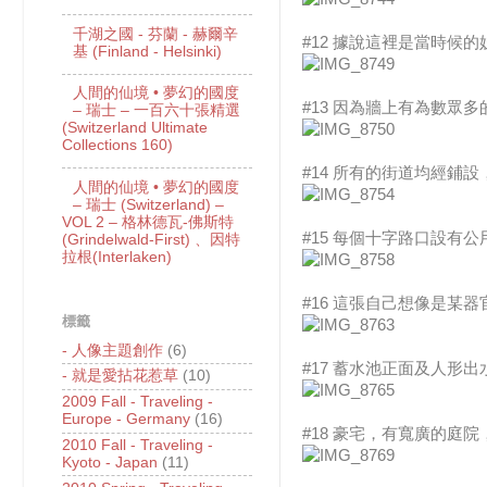
千湖之國 - 芬蘭 - 赫爾辛
#12 據說這裡是當時候的
基 (Finland - Helsinki)
人間的仙境 • 夢幻的國度
#13 因為牆上有為數
– 瑞士 – 一百六十張精選
(Switzerland Ultimate
Collections 160)
#14 所有的街道均經
人間的仙境 • 夢幻的國度
– 瑞士 (Switzerland) –
VOL 2 – 格林德瓦-佛斯特
#15 每個十字路口設
(Grindelwald-First) 、因特
拉根(Interlaken)
#16 這張自己想像是某
標籤
- 人像主題創作
(6)
#17 蓄水池正面及人形
- 就是愛拈花惹草
(10)
2009 Fall - Traveling -
Europe - Germany
(16)
#18 豪宅，有寬廣的庭
2010 Fall - Traveling -
Kyoto - Japan
(11)