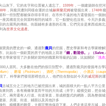
火山灰下。它的名字和位置被人遺忘了。
1599年
，一個建築師在挖河
38年
，與龐貝遭到同樣命運的古城
赫庫蘭尼姆
被發掘出來，
1748年
屋和一些別墅都被保存得非常好。在市外不遠的地方還發掘出一個旅
一座其構造完全與當時相符的城市，它一點變化也沒有。今天許多義
宗的古羅馬的傳統。街面鋪有多邊形的石塊，它們完全是東西或南北
列為
世界文化遺產
。
個寶貴的歷史的一瞬。通過對
龐貝
的挖掘，歷史學家和考古學家瞭解
市。比如在一個鉅賈的房子的地面上寫著
「錢，歡迎你。」（
Salve, 
考古學家發現了許多關於當時的職業和等級的記錄，比如關於
「洗衣
0,000人居民。大多數在他們的假日別墅中。通過對龐貝的發掘考古
llum
）、磨場（
Pistrinum
）、酒吧（
Thermopolia
）、小酒店（
caupo
現了。科學家們發現那裡也住人，他們住在類似於今天的
威尼斯
的運
貝
古城五分之三的地方已被挖掘出來，城的面積大約一點八平方公里
由東到西，各有兩條筆直而平坦的大街成（井字）縱橫交錯，把全城
公尺，兩旁還有人行道。街道筆直，形成棋盤式的網路，因為整個城
建築、房屋、街道、鋪面以及其他許多
麵包、櫥櫃裏的雞蛋，大都完整地保存下來。人們走進這座古城，就