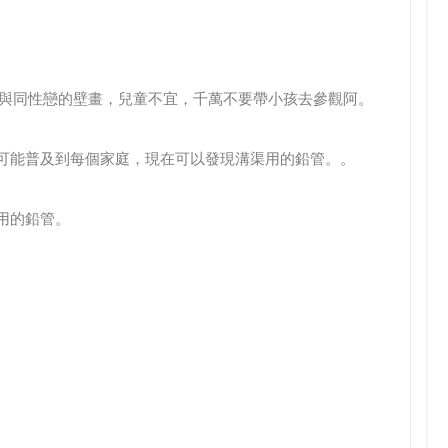
交與同性戀的壁畫，兒童不宜，千萬不要帶小孩去參觀阿。
渠可能普及到每個家庭，現在可以發現溝渠用的鉛管。。
用的鉛管。