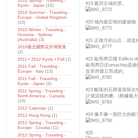
2010 Spring - Traveling -
#19 龐貝古城街景。
Kyoto - Japan
(15)
2010 Summer - Traveling -
Europe - United Kingdom
#20 城內最宏偉的建
(10)
2010 Winter - Traveling -
Oceania - Sydney
(Australia)
(3)
#21 正後方的山丘，
2010臺北國際花卉博覽會
(2)
#22 歐馬齊亞樓 Edificio di
2011 • 2012 Kyoto • Fall
(2)
歐馬齊亞(Eumachi
2011 Fall - Traveling -
旨意所建立而成的。
Europe - Italy
(13)
2011 Fall - Traveling -
Kyoto - Japan
(3)
#23 斷落的石牌還保
2011 Spring - Traveling -
計成這樣的噢。(根據義
North America - Canada
(10)
2012 Calendar
(2)
#24 像不像一面巨大的
2012 Hong Kong
(1)
2012 Spring - Traveling -
Europe - Croatia
(11)
#25
2012 Spring - Traveling -