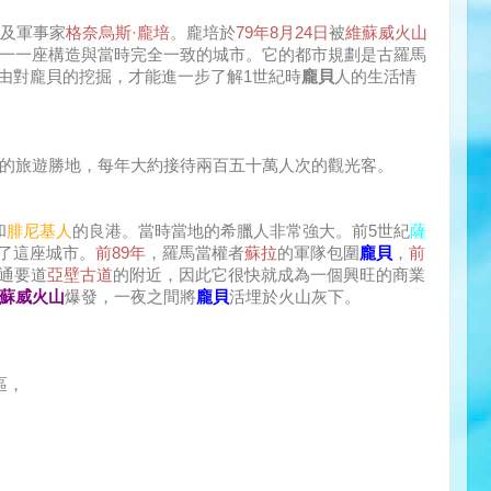
及軍事家
格奈烏斯·龐培
。龐培於
79年
8月24日
被
維蘇威火山
一一座構造與當時完全一致的城市。它的都市規劃是古羅馬
由對龐貝的挖掘，才能進一步了解1世紀時
龐貝
人的生活情
的旅遊勝地，每年大約接待兩百五十萬人次的觀光客。
和
腓尼基人
的良港。當時當地的希臘人非常強大。前5世紀
薩
了這座城市。
前89年
，羅馬當權者
蘇拉
的軍隊包圍
龐貝
，
前
通要道
亞壁古道
的附近，因此它很快就成為一個興旺的商業
蘇威火山
爆發，一夜之間將
龐貝
活埋於火山灰下。
區，