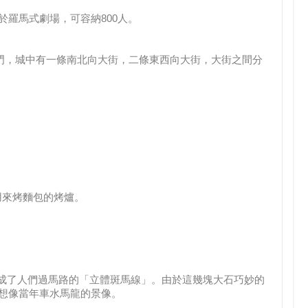
，屬於羅馬式劇場，可容納800人。
7座城門，城中有一條南北向大街，二條東西向大街，大街之間分
用來烤麵包的烤爐。
形成了人們過馬路的「立體斑馬線」。由於這幾塊大石巧妙的
想像當年車水馬龍的景像。