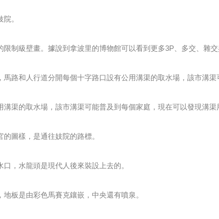
妓院。
眾多的限制級壁畫。據說到拿波里的博物館可以看到更多3P、多交、雜
鋪設，馬路和人行道分開每個十字路口設有公用溝渠的取水場，該市溝
有公用溝渠的取水場，該市溝渠可能普及到每個家庭，現在可以發現溝渠
器官的圖樣，是通往妓院的路標。
出水口，水龍頭是現代人後來裝設上去的。
院，地板是由彩色馬賽克鑲嵌，中央還有噴泉。