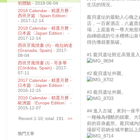
初體驗
- 2018-06-04
生活的情況。
2018 Calendar - 精選月曆 -
西班牙篇〈Spain Edition〉
龐貝遺址的最動人心魄之
- 2017-12-14
店，一百家酒店，八處貴
2018 Calendar - 精選月曆 -
塌，上面蓋有一尊大炮形
日本篇〈Japan Edition〉
-
由磚砌成的引水槽將山泉
2017-12-14
得仿佛就要脹破。
西班牙風情畫 (II) - 格拉納達
(Granada, Spain)
- 2017-
#1 龐貝遺址附近高聳直
08-04
西班牙風情畫 (I) - 哥多華
(Córdoba, Spain)
- 2017-
07-11
#2 龐貝遺址外圍。
2017 Calendar - 精選月曆 -
日本篇〈Japan Edition〉
-
2016-12-15
#3 龐貝遺址外圍。
2016 Calendar - 精選月曆 -
歐洲篇〈Europe Edition〉
-
2015-12-07
#4 進入古城，來到一
一種極為殘酷的娛樂。大
Recent 1-10, total: 191.
>>
前的容身處所。龐貝城內
場卻可容納全城半數以上
熱門文章