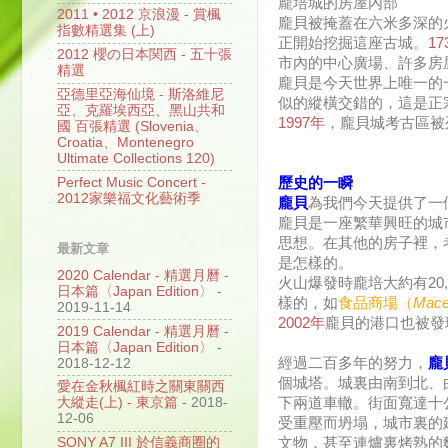
龐培城的房屋內部
2011 • 2012 京浪漫 - 賞楓
龐貝被掩蓋在六米多深的
指數精選集 (上)
正開始挖掘這座古城。
17
2012 櫻の日本関西 - 五十張
市內的中心廣場、許多房
精選
龐貝是今天世界上唯一的
亞德里亞海仙境 - 斯洛維尼
似的縱橫交錯的，這是正
亞、克羅埃西亞、黑山共和
1997年
，龐貝城考古區被
國 百張精選 (Slovenia、
Croatia、Montenegro
Ultimate Collections 120)
Perfect Music Concert -
歷史的一瞬
2012家樂福文化藝術季
龐貝
為我們今天提供了一
龐貝是一座繁華興旺的城
思想。在其他的房子裡，
最新文章
是怎樣的。
2020 Calendar - 精選月曆 -
火山爆發時龐培大約有2
日本篇〈Japan Edition〉
-
樣的，如
食品商場（
Mace
2019-11-14
2002年
龐貝的港口也被發
2019 Calendar - 精選月曆 -
日本篇〈Japan Edition〉
-
經過二百多年的努力，
龐
2018-12-12
個城塔。城裏由南到北、
愛在金秋楓紅時之關東關西
下兩道車轍。街面寬達十
大縱走(上) - 東京篇
- 2018-
12-06
受重壓而坍塌，城市裏的
文物，甚至連爐裏烤熟的
SONY A7 III 於信義商圈的