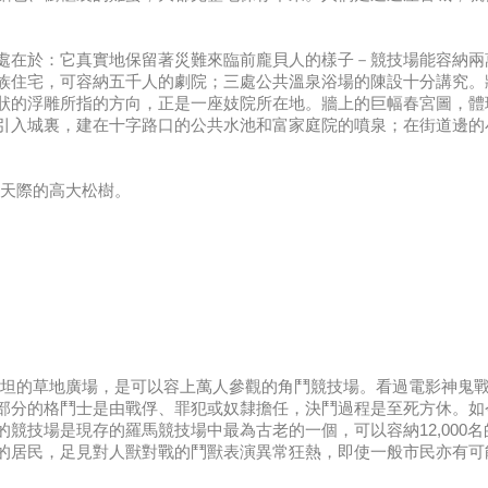
處在於：它真實地保留著災難來臨前龐貝人的樣子－競技場能容納兩
族住宅，可容納五千人的劇院；三處公共溫泉浴場的陳設十分講究。
狀的浮雕所指的方向，正是一座妓院所在地。牆上的巨幅春宮圖，體
引入城裏，建在十字路口的公共水池和富家庭院的噴泉；在街道邊的
入天際的高大松樹。
座平坦的草地廣場，是可以容上萬人參觀的角鬥競技場。看過電影神鬼
部分的格鬥士是由戰俘、罪犯或奴隸擔任，決鬥過程是至死方休。如
的競技場是現存的羅馬競技場中最為古老的一個，可以容納12,000
的居民，足見對人獸對戰的鬥獸表演異常狂熱，即使一般市民亦有可