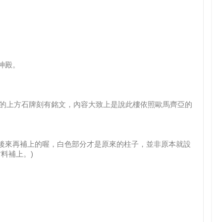
神殿。
柱廊的上方石牌刻有銘文，內容大致上是說此樓依照歐馬齊亞的
是後來再補上的喔，白色部分才是原來的柱子，並非原本就設
料補上。)