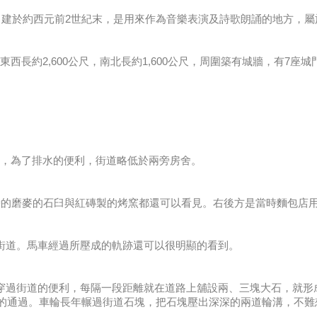
Piccolo，建於約西元前2世紀末，是用來作為音樂表演及詩歌朗誦的地方
，東西長約2,600公尺，南北長約1,600公尺，周圍築有城牆，有
舖就，為了排水的便利，街道略低於兩旁房舍。
時的磨麥的石臼與紅磚製的烤窯都還可以看見。右後方是當時麵包店
的街道。馬車經過所壓成的軌跡還可以很明顯的看到。
人們穿過街道的便利，每隔一段距離就在道路上舖設兩、三塊大石，就
的通過。車輪長年輾過街道石塊，把石塊壓出深深的兩道輪溝，不難