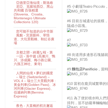
亞德里亞海仙境 - 斯洛維
#5 小劇場Teatro 
尼亞、克羅埃西亞、黑山
共和國 百張精選
(Slovenia、Croatia、
Montenegro Ultimate
#6 目前古城遺址的規模
Collections 120)
隔成小區塊。
您可能不知道的台中市新
風貌 - 宮原眼科、草悟
道、大坑景觀橋、秋紅谷廣
#7
場
京都之戀 - 綺麗な桜 - 第
#8 街道用多邊形石塊
一話 - 洛中篇 (高瀨川、鴨
川、涉成園、梅小路公園、
六孫王神社、東寺)
#9
麵包店Panificio
，當
人間的仙境 • 夢幻的國度
– 瑞士 (Switzerland) –
VOL 4 – 瑞士三大景觀列車 :
#10 當初在龐貝城繁華
黃金列車(Golden Pass)、冰
河列車(Glacier Express)、
伯連納列車(Bernina
Express)
#11 為了便於積水時
排列，並不妨礙車輛輪軸
夜色 - 大直橋的初次邂逅