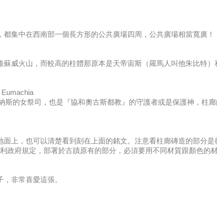
築物，都集中在西南部一個長方形的公共廣場四周，公共廣場相當寬廣！
就是維蘇威火山，而較高的柱體那原本是天帝宙斯（羅馬人叫他朱比特）
 Eumachia
a)是維納斯的女祭司，也是『協和奧古斯都教』的守護者或是保護神，
留在地面上，也可以清楚看到刻在上面的銘文。注意看柱廊磚造的部分
大利政府規定，部署於古蹟原有的部分，必須要用不同材質跟顏色的材
鏡子，非常喜愛這張。