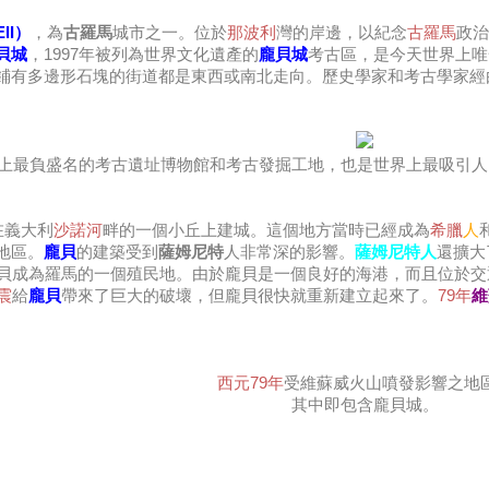
II）
，為
古羅馬
城市之一。位於
那波利
灣的岸邊，以紀念
古羅馬
政治
貝城
，1997年被列為世界文化遺產的
龐貝城
考古區，是今天世界上唯
鋪有多邊形石塊的街道都是東西或南北走向。歷史學家和考古學家經
上最負盛名的考古遺址博物館和考古發掘工地，也是世界上最吸引人
在義大利
沙諾河
畔的一個小丘上建城。這個地方當時已經成為
希臘
人
地區。
龐貝
的建築受到
薩姆尼特
人非常深的影響。
薩姆尼特人
還擴大
貝成為羅馬的一個殖民地。由於龐貝是一個良好的海港，而且位於交
震
給
龐貝
帶來了巨大的破壞，但龐貝很快就重新建立起來了。
79年
維
西元79年
受維蘇威火山噴發影響之地
其中即包含龐貝城。