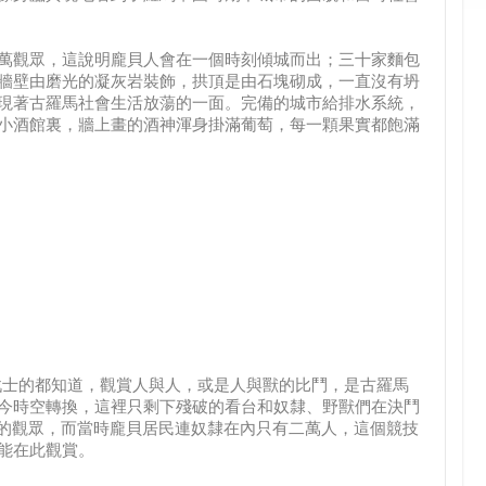
萬觀眾，這說明龐貝人會在一個時刻傾城而出；三十家麵包
牆壁由磨光的凝灰岩裝飾，拱頂是由石塊砌成，一直沒有坍
現著古羅馬社會生活放蕩的一面。完備的城市給排水系統，
小酒館裏，牆上畫的酒神渾身掛滿葡萄，每一顆果實都飽滿
戰士的都知道，觀賞人與人，或是人與獸的比鬥，是古羅馬
今時空轉換，這裡只剩下殘破的看台和奴隸、野獸們在決鬥
名的觀眾，而當時龐貝居民連奴隸在內只有二萬人，這個競技
能在此觀賞。