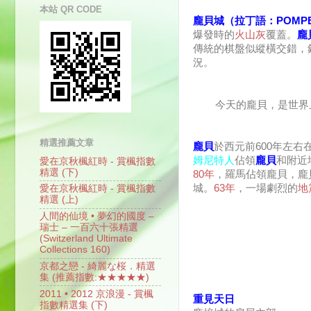
本站 QR CODE
龐貝城（拉丁語：POMPE
爆發時的
火山灰
覆蓋。
龐
傳統的棋盤似縱橫交錯，
況。
今天的龐貝，是世界
精選推薦文章
龐貝
於西元前600年左右
姆尼特人
佔領
龐貝
和附近
愛在京秋楓紅時 - 賞楓指數
精選 (下)
80年
，羅馬佔領龐貝，龐
城。
63年
，一場劇烈的
地
愛在京秋楓紅時 - 賞楓指數
精選 (上)
人間的仙境 • 夢幻的國度 –
瑞士 – 一百六十張精選
(Switzerland Ultimate
Collections 160)
京都之戀 - 綺麗な桜．精選
集 (推薦指數:★★★★★)
2011 • 2012 京浪漫 - 賞楓
重見天日
指數精選集 (下)