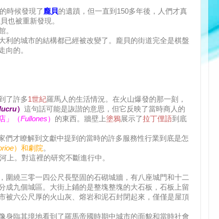
的時候發現了
龐貝
的遺蹟，但一直到150多年後，人們才真
龐貝也被重新發現。
館。
大利的城市的結構都已經被改變了。龐貝的街道完全是棋盤
走向的。
到了許多
1世紀
羅馬人的生活情況。在火山爆發的那一刻，
lucru
）
這句話可能是詼諧的意思，但它反映了當時商人的
店」（
Fullones
）
的東西。牆壁上
塗鴉
展示了
拉丁俚語
到底
學家們才瞭解到文獻中提到的當時的許多服務性行業到底是怎
rioe
）和劇院
。
河上。對這裡的研究不斷進行中。
，圍繞三零一四公尺長堅固的石砌城牆，有八座城門和十二
分成九個城區。大街上鋪的是整塊整塊的大石板，石板上留
市被六公尺厚的火山灰、熔岩和泥石封閉起來，僅僅是屋頂
像身臨其境地看到了羅馬帝國時期中城市的面貌和當時社會