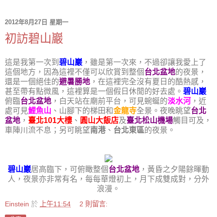
2012年8月27日 星期一
初訪碧山巖
這是我第一次到
碧山巖
，雖是第一次來，不過卻讓我愛上了
這個地方，因為這裡不僅可以欣賞到整個
台北盆地
的夜景，
還是一個絕佳的
避暑勝地
，在這裡完全沒有夏日的酷熱感，
甚至帶有點微風，這裡算是一個假日休閒的好去處。
碧山巖
俯臨
台北盆地
，白天站在廟前平台，可見蜿蜒的
淡水河
，近
處可見
鯉魚山
、山腳下的梯田和
金龍寺
全景。夜晚眺望
台北
盆地
，
臺北101大樓
、
圓山大飯店
及
臺北松山機場
觸目可及，
車陣川流不息；另可眺望
南港
、
台北東區
的夜景。
碧山巖
居高臨下，可俯瞰整個
台北盆地
，黃昏之夕陽餘暉動
人，夜景亦非常有名，每每華燈初上，月下成雙成對，分外
浪漫。
Einstein
於
上午11:54
2 則留言: