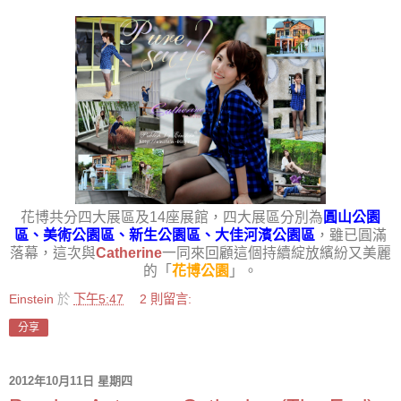
花博共分四大展區及14座展館，四大展區分別為
圓山公園
區、美術公園區、新生公園區、大佳河濱公園區
，雖已圓滿
落幕，這次與
Catherine
一同來回顧這個持續綻放繽紛又美麗
的「
花博公園
」。
Einstein
於
下午5:47
2 則留言:
分享
2012年10月11日 星期四