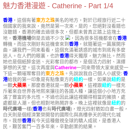
魅力香港漫遊 - Catherine - Part 1/4
香港
，這個有著
東方之珠
美名的地方，對於已經旅行近二十
個國家的我來說，竟然是第一次來，是的，您絕對沒看錯也
沒聽錯，香港的確去過很多次，但都未曾真正踏上這塊土
地，
香港機場
倒是去過不少次
，因為很多班機都會在
香港
轉機。而這次剛好有這機會來到
香港
，就隨著這一篇展開序
曲，讓我們一同來看看，這個充滿著誘惑的城市到底有多麼
迷人。在人們的眼裏，也許
香港
得天獨厚，魅力無比。然而
她也是個紙醉金迷、光彩奪目的都市，是個活力四射、演繹
夢想的天堂。這次再度與
Catherine
一同來帶領大家來感受一
下這一顆璀璨奪目的
東方之珠
。先說說我自己個人小感受:
香
港
給我的第一印象是有點像東方的
紐約
一樣，如果說
紐約
是
一顆
大蘋果
，那麼香港就是一顆
小蘋果
，這裡跟
紐約
一樣充
斥著來自世界各地熙來攘往的各國人種，讓這個小小地方充
滿了豐富的多元性。不過也因此讓這裡顯得相當的擁擠，處
處都是人潮，但也相對地熱鬧許多，晚上這裡就像是
紐約
的
時代廣場
一樣(
香港
也有
時代廣場
)，燈光四射猶如白晝一般，
白天則是個經濟繁榮開發的國際化與高樓參天的現代化城
市。我想
香港
有今天這種傲視全球的驕人成就，是香港人
民，艱苦奮鬥一百多年來，辛勤創業的結果。