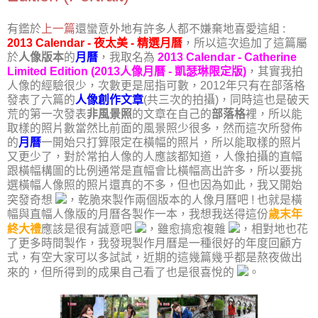
有鑑於
上一篇
還蠻意外地有許多人都不嫌棄地喜愛這組 :
2013 Calendar - 夜太美 - 精選月曆
，所以這次追加了這篇屬
於
人像版本
的
月曆
，我取名為
2013 Calendar - Catherine
Limited Edition (2013人像月曆 - 凱瑟琳限定版)
，其實我拍
人像的經驗很少，次數更是屈指可數，2012年只有在部落格
發表了六篇的
人像創作文章
(共三次的拍攝)，同時這也是破天
荒的第一次發表
非風景照
的文章在自己的
部落格
裡，所以能
取樣的照片數當然比前面的風景照少很多，然而這次所發佈
的
月曆
一開始只打算限定在橫幅的照片，所以能取樣的照片
又更少了，對於常拍人像的人應該都知道，人像拍攝的直幅
跟橫幅構圖的比例通常是直幅會比橫幅高出許多，所以要挑
選橫幅人像照的照片還真的不多，但也因為如此，我又開始
突發奇想
，乾脆來製作兩個版本的人像月曆吧 ! 也就是橫
幅與直幅人像版的月曆各製作一本，我想我送得這份
歲末年
終大禮
應該是很有誠意吧
，雖愈搞愈複雜
，相對地也花
了更多時間製作，我發現製作月曆是一種很好的年度回顧方
式，有空大家可以多試試，近期的這幾篇幾乎都是熬夜做出
來的，但所得到的成果自己看了也是很喜悅的
。