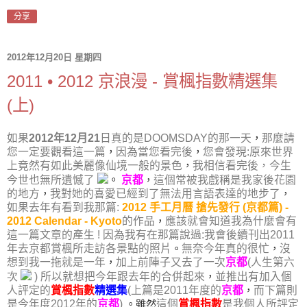
分享
2012年12月20日 星期四
2011 • 2012 京浪漫 - 賞楓指數精選集
(上)
如果
2012年12月21
日真的是DOOMSDAY的那一天
，
那麼請
您一定要觀看這一篇
，
因為當您看完後
，
您會發現:原來世界
上竟然有如此美麗像仙境一般的景色
，
我相信看完後，今生
今世也無所遺憾了
。
京都
，
這個常被我戲稱是我家後花園
的地方
，
我對她的喜愛已經到了無法用言語表達的地步了
，
如果去年有看到我那篇:
2012 手工月曆 搶先發行 (京都篇) -
2012 Calendar - Kyoto
的作品
，
應該就會知道我為什麼會有
這一篇文章的產生 ! 因為我有在那篇說過:我會後續刊出2011
年去京都賞楓所走訪各景點的照片
。
無奈今年真的很忙
，
沒
想到我一拖就是一年
，
加上前陣子又去了一次
京都
(人生第六
次
) 所以就想把今年跟去年的合併起來
，
並推出有加入個
人評定的
賞楓指數
精選集
(上篇是2011年度的
京都
，
而下篇則
是今年度2012年的
京都
)
。雖然
這個
賞楓指數
是我個人所評定