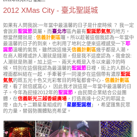
2012 XMas City - 臺北聖誕城
如果有人問我說:一年當中最溫馨的日子是什麼時候 ？ 我一定
會說非
聖誕節
莫屬，而
臺北市
區內最有
聖誕節氣氛
的地方，
想當然爾就是 :
信義計劃區
囉。所以趁著這個我認為一年當中
最溫馨的日子的到來，也利用了地利之便來這裡感受一下
耶
誕節
溫暖的氣氛，雖然說這幾天
信義計劃區
幾乎都是人潮，
在商人眼裡或許人潮就是錢潮，但是我不這麼認為，我會說:
人潮就是熱潮，加上這一、兩天大概是入冬以來最冷的時
候，特別在這個我認為最溫馨的
聖誕節
日裡，街上的人群心
裡面都糾結在一起，手牽著手一同漫步在這個帶有濃厚
聖誕
氣氛
的既五光十色又光彩奪目的時髦都會中心 -
信義計劃區
裡，看了就倍感窩心， 因此我才說這是一年當中最溫馨的日
子。今年為迎接2012年的
聖誕節
，由民間企業結合公益團
體，在
信義新光三越香緹廣場
，打造高達十公尺的耶誕主
燈，由九十二顆星星組成的「
星願聖誕樹
」，希望匯集民眾
的力量，替弱勢團體點亮希望。