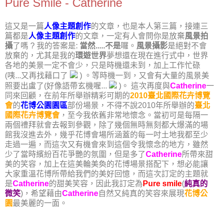
Pure Smile - Catherine
這又是一篇
人像主題創作
的文章，也是本人第三篇，接連三
篇都是
人像主題創作
的文章，一定有人會問你是放棄
風景拍
攝
了嗎 ? 我的答案是:
當然.....不是
囉。
風景攝影
是絕對不會
放棄的，尤其是我的
環遊世界
夢想還在現在進行式中，世界
各地的美景一定不會少，只是時機還未到，加上工作忙碌
(咦...又再找藉口了
) 。等時機一到，又會有大量的風景美
照要出盧了(好像語帶玄機喔...
)。 這次再度與
Catherine
一
同來回顧，在前年所舉辦精彩可期的
2010臺北國際花卉博覽
會
的
花博公園園區
部份場景，不得不說2010年所舉辦的
臺北
國際花卉博覽會
，至今我依舊非常地懷念。當初可是每隔一
兩個禮拜就會去報到參觀，除了幾個無時無刻都大爆滿的場
館我沒進去外，幾乎花博會場所涵蓋的每一吋土地我都至少
走過一遍，而這次又有機會來到這個令我懷念的地方，雖然
少了當時繽紛百花爭艷的氛圍，但是多了
Catherine
所帶來甜
美的笑容，加上在這美輪美奐的花博場景搭配下，想必能讓
大家重溫花博所帶給我們的美好回憶，而這次訂定的主題就
是
Catherine
的甜美笑容，因此我訂定為
Pure smile
(
純真的
微笑
)，希望藉由
Catherine
自然又純真的笑容來展現
花博公
園
最美麗的一面。