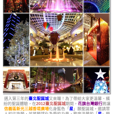
邁入第三年的
臺北聖誕城
又來囉！為了帶給大家更溫馨、繽
紛的聖誕體驗，在
2012臺北聖誕城
期間，
花旗台灣銀行
將讓
信義區新光三越香堤廣場
化身藍色「
星
」願聖誕城，邀請眾
人前往許願，並將願望化為愛的力量，歡度溫馨的「
星
」願