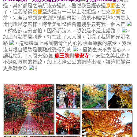
過，其他都是之前所沒去過的，雖然我已經去過
京都
五次
了，但我覺得
京都
至少還有一半以上沒逛過，在來
京都
之
前，完全沒想到會來到這幾個景點，結果不曉得這地方是太
冷門還是怎麼樣
，時常走到
整條街道幾乎只有我一個人走
，然後愈走愈害怕，因為都沒人，想說是不是走錯路了
，
加上有點寒風刺骨，好在出了大太陽，引導了我邁向光明之
路
，這種臉頰上寒風刺骨但內心卻熱血沸騰的感受，我想
沒有親自體驗是很難感受得到的
，最後皇天不負苦心人，
讓我挖到了人間天堂(如:
鹿王院
與
龍安寺
)，天堂之美我想也
不過如眼前的景致，加上太陽公公的適時出現，讓這裡變得
更美輪美奐
。