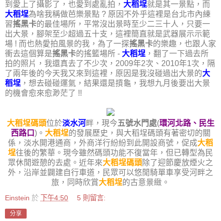
到愛上了攝影了，也愛到處亂拍，
大稻埕
就是其一景點，而
大稻埕
為啥我稱做芭樂景點 ? 原因不外乎這裡是台北市內練
習
搖黑卡
的最佳場所，平常沒出景時至少二三十人，只要一
出大景，腳架至少超過五十支，這裡簡直就是武器展示示範
場 ! 而也熱愛拍風景的我，為了一探
搖黑卡
的樂趣，也跟人家
衝去這個算是
搖黑卡
的搖籃場所 -
大稻埕
，翻了一下過去所
拍的照片，我還真去了不少次，2009年2次、2010年1次，隔
了兩年後的今天我又來到這裡，原因是我沒碰過出大景的
大
稻埕
，想去碰碰運氣，結果還是摃龜，我想九月後要出大景
的機會愈來愈渺茫了 !!
大稻埕碼頭
位於
淡水河
畔，現今
五號水門處
(
環河北路、民生
西路口
)。
大稻埕
的發展歷史，與大稻埕碼頭有著密切的關
係，淡水開港通商，外商洋行紛紛到此開設商號，促成
大稻
埕
往後的繁華。現今雖然碼頭功能不復當年，但已轉型為民
眾休閒遊憩的去處。近年來
大稻埕碼頭
除了迎節慶放煙火之
外，沿岸並闢建自行車道，民眾可以悠閒騎單車享受河畔之
旅，同時欣賞
大稻埕
的古意景緻。
Einstein
於
下午4:50
5 則留言:
分享