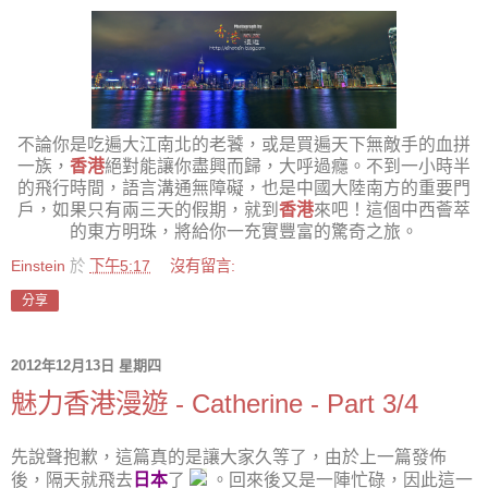
不論你是吃遍大江南北的老饕，或是買遍天下無敵手的血拼
一族，
香港
絕對能讓你盡興而歸，大呼過癮。不到一小時半
的飛行時間，語言溝通無障礙，也是中國大陸南方的重要門
戶，如果只有兩三天的假期，就到
香港
來吧！這個中西薈萃
的東方明珠，將給你一充實豐富的驚奇之旅。
Einstein
於
下午5:17
沒有留言:
分享
2012年12月13日 星期四
魅力香港漫遊 - Catherine - Part 3/4
先說聲抱歉，這篇真的是讓大家久等了，由於上一篇發佈
後，隔天就飛去
日本
了
。回來後又是一陣忙碌，因此這一