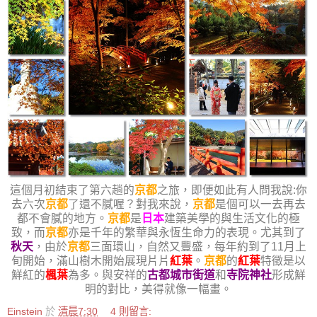
這個月初結束了第六趟的
京都
之旅，即便如此有人問我說:你
去六次
京都
了還不膩喔？對我來說，
京都
是個可以一去再去
都不會膩的地方。
京都
是
日本
建築美學的與生活文化的極
致，而
京都
亦是千年的繁華與永恆生命力的表現。尤其到了
秋天
，由於
京都
三面環山，自然又豐盛，每年約到了11月上
旬開始，滿山樹木開始展現片片
紅葉
。
京都
的
紅葉
特徵是以
鮮紅的
楓葉
為多。與安祥的
古都城市街道
和
寺院神社
形成鮮
明的對比，美得就像一幅畫。
Einstein
於
清晨7:30
4 則留言: