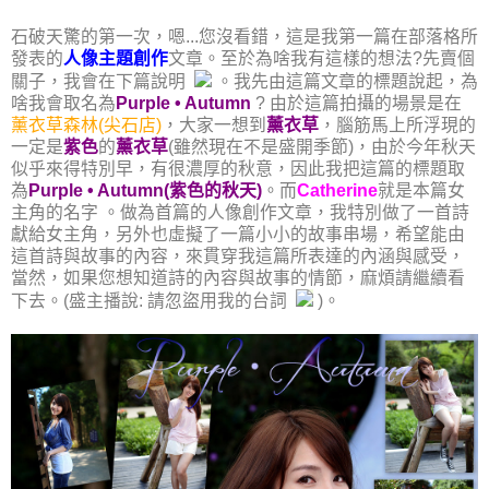
石破天驚的第一次，嗯...您沒看錯，這是我第一篇在部落格所
發表的
人像主題創作
文章。至於為啥我有這樣的想法?先賣個
關子，我會在下篇說明
。我先由這篇文章的標題說起，為
啥我會取名為
Purple • Autumn
? 由於這篇拍攝的場景是在
薰衣草森林(尖石店)
，大家一想到
薰衣草
，腦筋馬上所浮現的
一定是
紫色
的
薰衣草
(雖然現在不是盛開季節)，由於今年秋天
似乎來得特別早，有很濃厚的秋意，因此我把這篇的標題取
為
Purple • Autumn(紫色的秋天)
。而
Catherine
就是本篇女
主角的名字 。做為首篇的人像創作文章，我特別做了一首詩
獻給女主角，另外也虛擬了一篇小小的故事串場，希望能由
這首詩與故事的內容，來貫穿我這篇所表達的內涵與感受，
當然，如果您想知道詩的內容與故事的情節，麻煩請繼續看
下去。(盛主播說: 請忽盜用我的台詞
)。