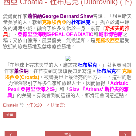
西亞 Croatia - 杜布尼克 (Dubrovnik) (下)
愛爾蘭作家
蕭伯納George Bernard Shaw
曾說：「想目睹天
堂美景的人，就到
克羅埃西亞
的
杜布尼克
。」孤立於海中岬
角的海港小城，融合了許多文化於一身，素有『
斯拉夫的雅
典
』、
亞德里亞海明珠PEAL OF ADIATIC
和
城市博物館
之
稱；又依山傍海，風景優美，氣候溫和，是
克羅埃西亞
最受
歡迎的旅遊勝地及健康療養勝地。
「在地球上尋求天堂的人，應該來
杜布尼克
。」著名英國劇
作家
蕭伯納
，在首次到訪該鎮後如是寫道。
杜布尼克
在
克羅
埃西亞(Croatia)
，被譽為世上最漂亮的地方之一。這裡的魅
力深深吸引了許多作家和旅遊人士，因而贏得「
Adriatic
Pearl 亞得里亞海之珠
」和「
Slav 『Athens' 斯拉夫的雅
典
」的美譽。有機會到訪這裡的人，都肯定會同意這點。
Einstein
於
下午3:20
4 則留言:
分享
‹
›
首頁