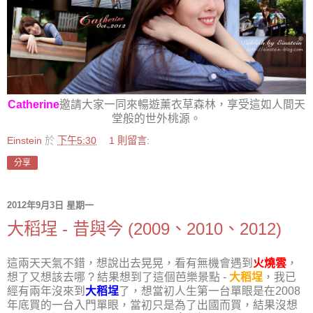
Catherine
邀請大家一同來暢遊
薰衣草森林，享受這如人間天
堂般的
世外桃源
。
Einstein
於
下午5:30
1 則留言:
分享
2012年9月3日 星期一
大稻埕 - 昔與今 (2009、2010、2012)
這兩天天氣不錯，想說出去晃晃，看有無機會遇到
火燒雲
，
想了又想該去哪 ? 結果想到了這個芭樂景點 -
大稻埕
，我已
經有兩年沒來到
大稻埕
了，想當初人生第一台單眼是在2008
年底買的一台入門單眼，當初只是為了出國而買，結果沒想