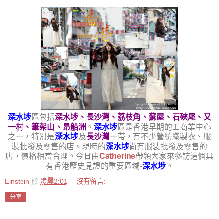
深水埗
區包括
深水埗、長沙灣、荔枝角、蘇屋、石硤尾、又
一村、筆架山、昂船洲
。
深水埗
區是香港早期的工商業中心
之一，特別是
深水埗
及
長沙灣
一帶，有不少營紡織製衣、服
裝批發及零售的店。現時的
深水埗
尚有服裝批發及零售的
店，價格相當合理。今日由
Catherine
帶領大家來參訪這個具
有香港歷史見證的重要區域-
深水埗
。
Einstein
於
凌晨2:01
沒有留言:
分享