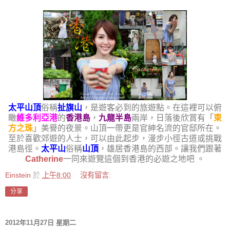
太平山頂
俗稱
扯旗山
，是遊客必到的旅遊點。在這裡可以俯
瞰
維多利亞港
的
香港島
，
九龍半島
兩岸，日落後欣賞有「
東
方之珠
」美譽的夜景。山頂一帶更是官紳名流的官邸所在。
至於喜歡郊遊的人士，可以由此起步，漫步小徑古道或挑戰
港島徑。
太平山
俗稱
山頂
，雄居香港島的西部。讓我們跟著
Catherine
一同來遊覽這個到香港的必遊之地吧 。
Einstein
於
上午8:00
沒有留言:
分享
2012年11月27日 星期二