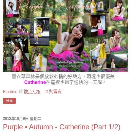
薰衣草森林是個放鬆心情的好地方，環境也很優美，
Catherine
在這裡也過了愉快的一天喔。
Einstein
於
晚上7:25
2 則留言:
分享
2012年10月9日 星期二
Purple • Autumn - Catherine (Part 1/2)