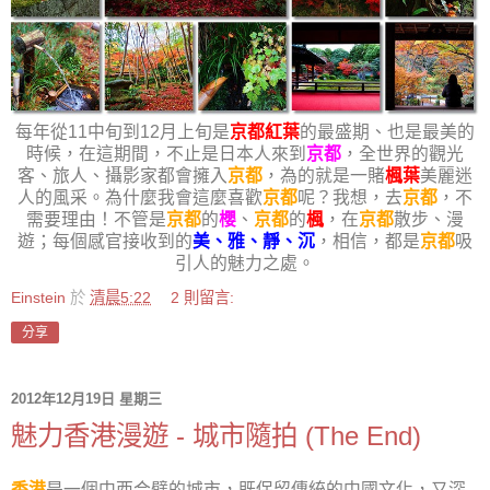
每年從11中旬到12月上旬是
京都紅葉
的最盛期、也是最美的
時候，在這期間，不止是日本人來到
京都
，全世界的觀光
客、旅人、攝影家都會擁入
京都
，為的就是一賭
楓葉
美麗迷
人的風采。為什麼我會這麼喜歡
京都
呢？我想，去
京都
，不
需要理由！不管是
京都
的
櫻
、
京都
的
楓
，在
京都
散步、漫
遊；每個感官接收到的
美、雅、靜、沉
，相信，都是
京都
吸
引人的魅力之處。
Einstein
於
清晨5:22
2 則留言:
分享
2012年12月19日 星期三
魅力香港漫遊 - 城市隨拍 (The End)
香港
是一個中西合璧的城市，既保留傳統的中國文化，又深