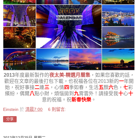
2013
年度最新製作的
夜太美-精選月曆集
，如果您喜歡的話，
歡迎在文章的最後打包下載，也祝福各位在2013新的
一
年開
始，祝好事接
二
連
三
，心情
四
季如春，生活
五
顏
六
色，
七
彩
繽紛，偶爾
八
點小財，煩惱拋到
九
霄雲外！請接受我
十
心
十
意的祝福。祝
新春快樂
。
Einstein
於
清晨7:00
6 則留言:
分享
2012年12月25日 星期二