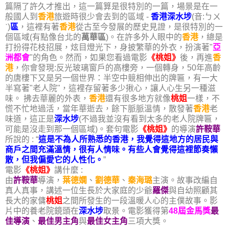
篇隔了許久才推出，這一篇算是很特別的一篇，場景是在一
般國人到
香港
旅遊時很少會去到的區域 -
香港深水埗
(音:ㄅㄨ
ˋ)
區
，這裡有著
香港
從古至今發展的歷史見證，是很特別的一
個區域(有點像台北的
萬華區
)。在許多外人眼中的
香港
，總是
打扮得花枝招展，炫目燈光下，身披繁華的外衣，扮演著"
亞
洲都會
"的角色。然而，如果您看過電影
《桃姐》
後，再進
香
港
，你會發現:反光玻璃窗戶的高樓旁，一個轉身，50年高齡
的唐樓下又是另一個世界：半空中競相伸出的牌匾，有一大
半寫著"老人院"，這裡存留著多少揪心，讓人心生另一種滋
味。 拂去華麗的外表，
香港
還有很多地方就像
桃姐
一樣，不
慌不忙地過活，當年華逝去，餘下脈脈溫情，散發著
香港
老
味道，這正是
深水埗
(不過我並沒有看到太多的老人院牌匾，
可能是沒走到那一個區域)。套句電影
《桃姐》
的導演
許鞍華
所說的 : “
這是不為人所熟悉的香港，我覺得這地方的居民與
商戶之間充滿溫情，很有人情味。有些人會覺得這裡節奏懶
散，但我偏愛它的人性化。
”
電影
《桃姐》
講什麼 :
由
許鞍華
導演，
葉德嫻
、
劉德華
、
秦海璐
主演。故事改編自
真人真事，講述一位生長於大家庭的少爺
羅傑
與自幼照顧其
長大的家傭
桃姐
之間所發生的一段溫暖人心的主僕故事。影
片中的養老院鏡頭在
深水埗
取景。電影獲得第
48屆金馬獎
最
佳導演
、
最佳男主角
與
最佳女主角
三項大獎。