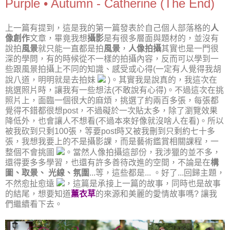
Purple • Autumn - Catherine (The End)
上一篇有提到，這是我的第一篇發表於自己個人部落格的
人
像創作
文章，畢竟我想
攝影
是有很多層面與題材的，並沒有
說拍
風景
就只能一直都是拍
風景
，
人像拍攝
其實也是一門很
深的學問，有的時候從不一樣的拍攝內容，反而可以學到一
些跟風景拍攝上不同的知識、感受或心得(一定有人覺得我胡
說八道，明明就是去拍妹
)。其實我是說真的，我這次在
挑選照片時，讓我有一些想法(不敢說有心得)。不過這次在挑
照片上，面臨一個很大的麻煩，挑選了約兩百多張，每張都
覺得不錯都很想post，不過礙於一次貼太多，除了瀏覽效果
降低外，也會讓人不想看(不過本來好像就沒啥人在看)。所以
被我砍到只剩100張，等要post時又被我刪到只剩約七十多
張，我想我要上的不是攝影課，而是藝術鑑賞相關課程，一
整個不會挑圖
。當然人像拍攝這部份，我涉獵的並不多，
還得要多多學習，也還有許多善待改進的空間，不論是在
構
圖、取景
、
光線
、
氛圍
...等，這些都是... 。好了...回歸主題，
不然愈扯愈遠
，這篇是承接上一篇的故事，同時也是故事
的結尾，想要知道
薰衣草
的來源和美麗的愛情故事嗎? 讓我
們繼續看下去。