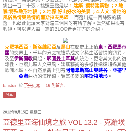
挑出一百二十張，挑選重點是以
1.建築: 獨特建築物 ；2.地
貌:特殊地形地貌
；
3.地標:好山好水的美景
；
4.人文: 當地的
風俗民情與熱情的南斯拉夫民族
，而選出這一百餘張的精
選，也藉此能讓大家對這三個國呀有所了解。當然如果很有
興趣，可以進入每一篇的BLOG看更詳盡的介紹。
克羅埃西亞
、
斯洛維尼亞
及
黑山
在歷史上正值
東、西羅馬帝
國
的交界上，千年的分庭抗禮造成文字與生活習慣的迥異，
及至
伊斯蘭教
興起、
鄂圖曼土耳其
的統治，更增其文化的複
雜性，也讓此區人文采風、建築藝術的多樣性遠遠超過其他
歐洲地區。在自然景觀上則有
阿爾卑斯高山與峽谷
、
亞德里
亞海
曲折的海岸線、豐富多變的
喀斯特地形
。
Einstein
於
下午6:00
16 則留言:
分享
2012年8月15日 星期三
亞德里亞海仙境之旅 VOL 13.2 - 克羅埃