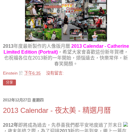
2013
年度最新製作的人像版月曆
2013 Calendar - Catherine
Limited Edition (Portrait)
，希望大家會喜歡這份新年賀禮，
也祝福各位在2013新的一年開始，煩惱遠去，快樂常伴，新
春笑開顏。
Einstein
於
下午6:35
沒有留言:
分享
2012年12月27日 星期四
2013 Calendar - 夜太美 - 精選月曆
2012年
即將成為過去，先恭喜我們都平安地度過了芥末日
，歲末年終之際，為了迎接
2013
新的一年到來，繼上一篇在