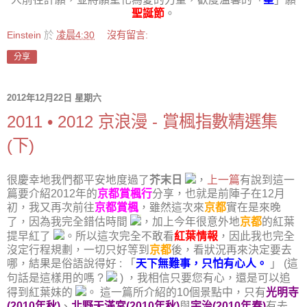
聖誕節
。
Einstein
於
凌晨4:30
沒有留言:
分享
2012年12月22日 星期六
2011 • 2012 京浪漫 - 賞楓指數精選集
(下)
很慶幸地我們都平安地度過了
芥末日
，
上一篇
有說到這一
篇要介紹2012年的
京都賞楓行
分享，也就是前陣子在12月
初，我又再次前往
京都賞楓
，雖然這次來
京都
實在是來晚
了，因為我完全錯估時間
，
加上今年很意外地
京都
的紅葉
提早紅了
。
所以這次完全不敢看
紅葉情報
，因此我也完全
沒定行程規劃，一切只好等到
京都
後
，看狀況再來決定要去
哪，結果是俗語說得好 : 「
天下無難事
，
只怕有心人。
」 (這
句話是這樣用的嗎 ?
)
，
我相信
只要您有心，還是可以追
得到紅葉妹的
。
這一篇所介紹的10個景點中，只有
光明寺
(2010年秋)
、
北野天滿宮(2010年秋)
與
宇治(2010年春)
有去