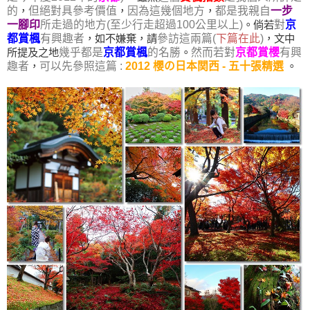
的
，
但絕對具參考價值
，
因為這幾個地方
，
都是我親自
一步
一腳印
所走過的地方(至少行走超過100公里以上)
。倘若
對
京
都賞楓
有興趣者
，如不嫌棄
，
請
參訪這兩篇(
下篇在此
)
，文中
所提及之地
幾乎都是
京都賞楓
的名勝
。
然而若對
京都賞櫻
有興
趣者
，
可以先參照這篇 :
2012 櫻の日本関西 - 五十張精選
。