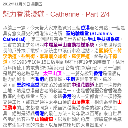
2012年11月30日 星期五
魅力香港漫遊 - Catherine - Part 2/4
承續上一篇，今天帶大家來遊覽另三個
香港
著名景點 : 一個是
具有悠久歷史的香港法定古蹟 -
聖約翰座堂 (St John's
Cathedral)
；第二個是具有金氏世界紀錄-
半山手扶梯系統
，
其實它的正式名稱叫
中環至半山自動扶梯系統
，這是世界最
長的戶外扶手電梯，系統由中環街市為起點，沿
閣麟街、荷
李活道、些利街、摩羅廟交加街、羅便臣道
，終點為
干德
道
。從1993年10月15日啟用到現在也有19年的時間了，估計
每年所使用的電費約50萬港元( 台幣約200萬元)。 另一個則
是熱門的必遊景點 -
太平山頂
。上一篇有說到
香港
是個很有
魅力的城市，而
香港
的精華區 -
中環
更是集其新、舊於一
身，而
聖約翰座堂
就座落於熱鬧的
中環花園道
上的一塊優靜
土地，這是香港最古老的教堂之一，也是
香港聖公會香港島
教區
的主教座堂。另外，來過
香港
的人一定都會坐一項特殊
交通工具，那就是通往太平山頂的
山頂纜車
，相信乘坐過
山
頂纜車
的朋友都會同意，乘坐這種備受尊崇的獨特交通工
具，絕對是認識
香港
的最佳方法。每年數以百萬計來自世界
各地的旅客乘坐
山頂纜車
，以最壯觀的角度，體驗這個動感
都巿生生不息的景緻，以及僅在咫尺的大自然風光。