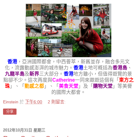
香港
，亞洲國際都會，中西薈萃，新舊並存，融合多元文
化，流露動感澎湃的城市魅力。
香港
土地可概括為
香港島
、
九龍半島
及
新界
三大部分。
香港
地方雖小，但值得遊覽的景
點卻不少。這次再度與
Catherine
一同來遨遊這個有「
東方之
珠
」、「
動感之都
」、「
美食天堂
」及「
購物天堂
」等美譽
的國際大都會。
Einstein
於
下午6:00
2 則留言:
分享
2012年10月31日 星期三