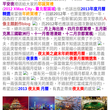
平安夜
裡送給大家的
耶誕賀禮
(
2012 XMas City - 臺北聖誕城
)
後，也該出個
2013年度月曆
精選
來當做
年終賀禮
了。回顧
2012年
，也算是豐收的一年，
因為拍了非常多的照片，也做了一些新嘗試(如:首次發表的
人
像主題創作blog
)，而
2012年
也應該是出國次數破紀錄的
一年，總共出國五次:(二
月上海出差、四月京都賞櫻、五月斯
克黑三國歐洲行、十一月香港漫遊、十二月京都賞楓
)。因此
今年的照片還真是異常地多，光是整理照片就費了不少功
夫，而要從這麼多照片挑選，我還真不知道該怎麼挑選
。
因此突發奇想，來個與眾不同的，就是縮小挑選範圍，如同
這篇主題所描述的，
夜太美之歲末年終精選月曆
，顧名思義
就是全部都是
夜景集
，涵蓋了國內外的
夜景月曆精選集
，本
來想把每個月所拍的都各挑一張當做當月份所拍的夜景月曆
照，不過有兩個月從缺，分別是一月份(一月還真的一張照都
沒有，真混
) ，還有另一個是十月份(這個月都是人像主題
拍攝，沒風景照
)，其他各個月份幾乎都是當月所拍(可能
有一兩張與當月有幾天的差距，不過就把它當成當月份的)，
希望這份
2013
夜太美
月曆
，有真正帶來
夜太美
的感受
。