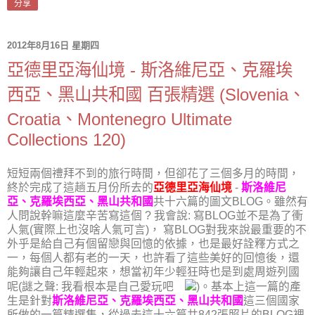
分享
2012年8月16日 星期四
亞德里亞海仙境 - 斯洛維尼亞、克羅埃
西亞、黑山共和國 百張精選 (Slovenia、
Croatia、Montenegro Ultimate
Collections 120)
短短兩個禮拜不到的旅行時間，但卻花了三個多月的時間，
終於完成了這趟五月份所去的
亞德里亞海仙境
-
斯洛維尼
亞、克羅埃西亞、黑山共和國
共十六篇的圖文BLOG。雖然有
人問說幹嘛這麼辛苦寫這個 ? 我會說: 寫BLOG並不是為了衝
人氣(實際上也沒啥人氣可言)， 寫BLOG對我來說最重要的不
外乎是給自己有個留戀與回憶的依據，也是最好詮釋方式之
一，每個人都有老的一天，也許看了這些美好的回憶後，還
能夠讓自己年輕起來，想當初年少輕狂時也是到處周遊列國
呢(謎之聲: 我看根本是自己愛玩吧
)。基本上這一篇的產
生是針對
斯洛維尼亞、克羅埃西亞、黑山共和國
這三個國家
所做的一篇精選集，從過去這十六篇共842張照片的BLOG裡