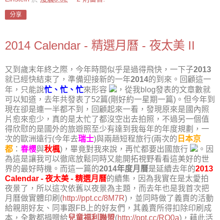
分享
2014 Calendar - 精選月曆 - 夜太美 II
又到歲末年終之際，今年時間似乎是過得飛快，一下子
2013
就已經快結束了，準備迎接新的一年
2014
的到來。回顧這一
年，只能說
忙、忙、忙
來形容
，從我blog發表的文章數就
可以知道，去年共發表了52篇(剛好約一星期一篇)。但今年到
現在卻是連一半都不到，回顧起來一看，發現原來是國內照
片愈來愈少，真的是太忙了都沒空出去拍照，不過另一個值
得欣慰的是國外的旅遊照至少有達到我每年的年度規劃，一
次的歐洲遠行(今年去
瑞士
)與兩趟短程旅行(兩次的
日本京
都
：
春櫻
與
秋楓
)，畢竟對我來說，再忙都要出國旅行
。因
為這是讓我可以徹底放鬆同時又能開拓視野看看這美好的世
界的最好時機。而這一篇的
2014年度月曆
是延續去年的
2013
Calendar - 夜太美 - 精選月曆
的續集，因為我實在是太愛拍
夜景了，所以這次依舊以夜景為主題，而去年也是我首次把
月曆做實體印刷(
http://ppt.cc/8M7R
)，並同時做了義賣的活動
給親朋好友、同事跟FB上的好友們，其義賣所得扣除印刷成
本，全數都捐贈給
兒童福利聯盟
(
http://ppt.cc/RQ0a
)，藉此活