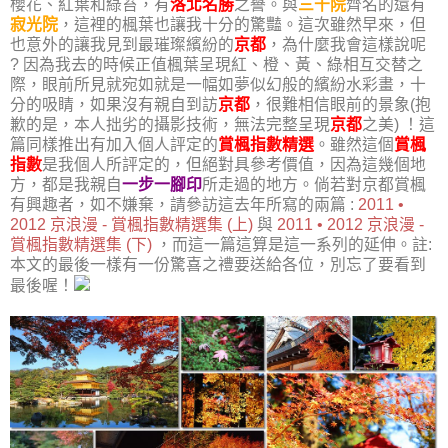
櫻花、紅葉和綠苔，有
洛北名勝
之譽。與
三千院
齊名的還有
寂光院
，這裡的楓葉也讓我十分的驚豔。這次雖然早來，但
也意外的讓我見到最璀璨繽紛的
京都
，為什麼我會這樣說呢
? 因為我去的時候正值楓葉呈現紅、橙、黃、綠相互交替之
際，眼前所見就宛如就是一幅如夢似幻般的繽紛水彩畫，十
分的吸睛，如果沒有親自到訪
京都
，很難相信眼前的景象(抱
歉的是，本人拙劣的攝影技術，無法完整呈現
京都
之美) ！這
篇同樣推出有加入個人評定的
賞楓指數精選
。雖然這個
賞楓
指數
是我個人所評定的，但絕對具參考價值，因為這幾個地
方，都是我親自
一步一腳印
所走過的地方。倘若對京都賞楓
有興趣者，如不嫌棄，請參訪這去年所寫的兩篇 :
2011 •
2012 京浪漫 - 賞楓指數精選集 (上)
與
2011 • 2012 京浪漫 -
賞楓指數精選集 (下)
，而這一篇這算是這一系列的延伸。註:
本文的最後一樣有一份驚喜之禮要送給各位，別忘了要看到
最後喔！