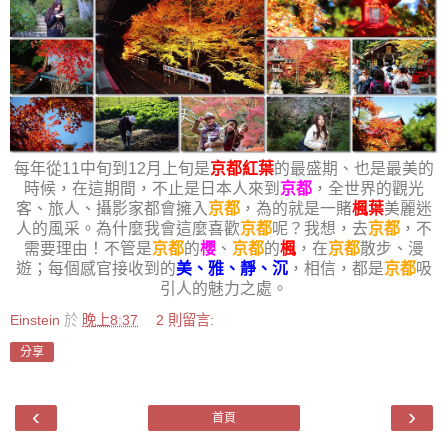
每年從11中旬到12月上旬是
京都紅葉
的最盛期、也是最美的
時候，在這期間，不止是日本人來到
京都
，全世界的觀光
客、旅人、攝影家都會擁入
京都
，為的就是一賭
楓葉
美麗迷
人的風采。為什麼我會這麼喜歡
京都
呢？我想，去
京都
，不
需要理由！不管是
京都
的
櫻
、
京都
的
楓
，在
京都
散步、漫
遊；每個感官接收到的
美、雅、靜、沉
，相信，都是
京都
吸
引人的魅力之處。
Einstein
於
晚上8:37
2 則留言:
分享
‹
›
首頁