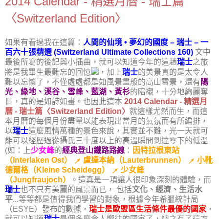
2014 Calendar - 精選月曆 - 瑞士篇
〈Switzerland Edition〉
如果有看過我在這篇：
人間的仙境 • 夢幻的國度 – 瑞士 – 一
百六十張精選 (Switzerland Ultimate Collections 160)
文中
最後所寫的後記與小插曲，就可以知道今年的這趟
瑞士
之旅
將是我畢生最難忘的回憶
，加上
瑞士
的美景真的是太令人
難以忘懷了，不僅處處都是如風景畫般的高山雪景，還有
陽
光、綠地、溪谷、雪峰、藍湖、黃杉
的陪襯，十分地絢麗奪
目，真的是如詩如畫。也因此這本
2014 Calendar - 精選月
曆 - 瑞士篇〈Switzerland Edition〉
就這樣尤然而生，而這
本月曆的每個月份盡量以能表現出當月的氣氛而有所編排，
以
瑞士
這麼風情萬種的景色來說，其實並不難，光一天就可
能可以經歷過從攝氏三十度以上的高溫瞬間到達零下的低溫
(如：上
少女峰
的
經典登山鐵路路線
：
因特拉根東站
（Interlaken Ost） ↗ 盧達本納（Lauterbrunnen） ↗ 小靴
德爾格（Kleine Scheidegg） ↗ 少女峰
（Jungfraujoch）
。這真是一項讓人很印象深刻的體驗，而
瑞士
也不只有美麗的風景而已， 包括
文化、經濟、生活水
平
...等等都是值得我們學習的對象，根據今年希臘統計局
（ESYE）發布的數據，
瑞士是歐盟區生活條件最優的國家
，
就可以知道
瑞士
是個多麼令人嚮往的國家了，總之有了這次