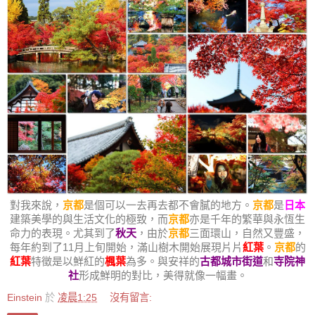
對我來說，
京都
是個可以一去再去都不會膩的地方。
京都
是
日本
建築美學的與生活文化的極致，而
京都
亦是千年的繁華與永恆生
命力的表現。尤其到了
秋天
，由於
京都
三面環山，自然又豐盛，
每年約到了11月上旬開始，滿山樹木開始展現片片
紅葉
。
京都
的
紅葉
特徵是以鮮紅的
楓葉
為多。與安祥的
古都城市街道
和
寺院神
社
形成鮮明的對比，美得就像一幅畫。
Einstein
於
凌晨1:25
沒有留言: