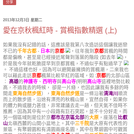
分享
2013年12月3日 星期二
愛在京秋楓紅時 - 賞楓指數精選 (上)
如果我沒有記錯的話，這應該是我第八次造訪這個讓我迷戀
不已的
千年古都
-
日本
的
京都
，往年我到
京都
賞楓的時間
都是偏晚，甚至是已經接近尾聲到落葉的階段 (如去年
)，
於是我今年就乾脆提早到京都賞楓，不過似乎有點過早了
。 不過這樣也好，因為可以避開最擁擠的賞楓潮，二來我也
可以藉此走訪
京都
楓葉比較早紅的區域，如 :
京都
的北部山區
：
高雄
的
神護寺
、
西明寺
與
高山寺
(明明
高山寺
這裡地勢比較
高，不過我去的時候， 卻是一片綠，也因此讓我有多餘的時
間走
東海自然步道
），
東海自然步道
是一條沿著
清滝川
順流
而上的散步道，沿途有漂亮的秋楓山景，宜然自得，如果你
的體力夠或腿力甚佳，非常建議去走一趟，但天氣不佳時不
推薦，因為其中有一小段路有巨石突起，並不十分好走。而
另一個區域則是位於京
都市左京區北部
的
大原
，座落在
比叡
山
北嶺西麓的山間小盆地上。其中
三千院
是大原有代表性的
景區，有聚碧園和有清園兩座名園，其中在聚碧園中可觀賞