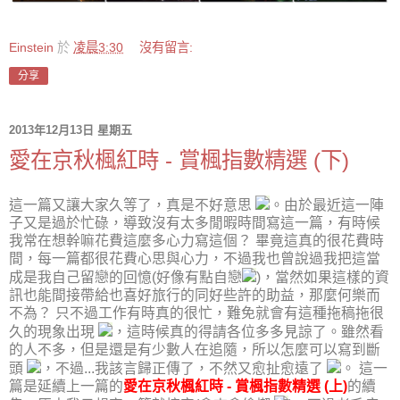
Einstein
於
凌晨3:30
沒有留言:
分享
2013年12月13日 星期五
愛在京秋楓紅時 - 賞楓指數精選 (下)
這一篇又讓大家久等了，真是不好意思
。由於最近這一陣
子又是過於忙碌，導致沒有太多閒暇時間寫這一篇，有時候
我常在想幹嘛花費這麼多心力寫這個？ 畢竟這真的很花費時
間，每一篇都很花費心思與心力，不過我也曾說過我把這當
成是我自己留戀的回憶(好像有點自戀
)，當然如果這樣的資
訊也能間接帶給也喜好旅行的同好些許的助益，那麼何樂而
不為？ 只不過工作有時真的很忙，難免就會有這種拖稿拖很
久的現象出現
，這時候真的得請各位多多見諒了。雖然看
的人不多，但是還是有少數人在追隨，所以怎麼可以寫到斷
頭
，不過...我該言歸正傳了，不然又愈扯愈遠了
。 這一
篇是延續上一篇的
愛在京秋楓紅時 - 賞楓指數精選 (上)
的續