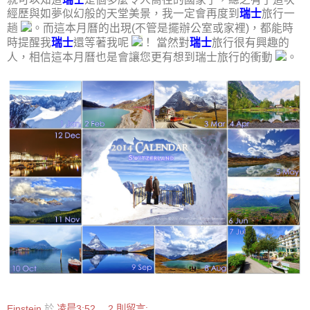
經歷與如夢似幻般的天堂美景，我一定會再度到
瑞士
旅行一
趟
。而這本月曆的出現(不管是擺辦公室或家裡)，都能時
時提醒我
瑞士
還等著我呢
！ 當然對
瑞士
旅行很有興趣的
人，相信這本月曆也是會讓您更有想到瑞士旅行的衝動
。
Einstein
於
凌晨3:52
2 則留言: