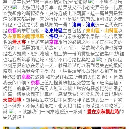
集，原本我只想寫一篇就搞定(愈來愈偷懶
)，不過老毛病
又犯
，太多照片想分享，結果就又不小心愈弄愈多，比原
本我想像的篇幅還多，只好分成上下兩篇。這一篇其實是我
這次待京都最後一天的行程，也是我早就事先規劃好的必走
行程，也就是京都最熱鬧的一帶：
洛東
。
洛東
這一區代表的
是
京都
的華麗風貌，
洛東地區
主要包括了
東山區
、
山科區
以
及
左京區的南部地區
。
洛東
擁有眾多的著名景點，包含最著
名的
清水寺
，是遊客到
京都
旅行的必到之地。尤其在秋天的
季節裡，豔麗的楓葉隨處可見，而這一帶的觀光名勝也經常
是遊人如織，熙熙嚷嚷，加上這一帶的賞楓景點很集中(這裡
也是我所熟悉的區域，幾乎不用看路標與地圖
) ，所以我
也刻意把它放在最後一天，就是希望可以看到最美麗的繽紛
時刻（因為我今年去得早）。結果讓我很意外的看到了最美
麗繽紛的
京都
景致(相較於過往我去所看的火紅景象) ， 因為
我去的時候，
京都
正值紅橙黃綠相互交替之際，璀璨至極，
視覺上的享受真的是另人無法忘懷！您會有種感覺彷彿眼前
的這一切景象都不是真的，感覺就像是在夢境般才會出現的
天堂仙境
，難怪我每次從日本回來都胖了四到五公斤，這次
也不例外，不僅大飽眼福，也大飽口福﹝眼睛還不時吃冰淇
淋
﹞。就讓我們一同來體驗這一系列：
愛在京秋楓紅時
的
完結篇吧！