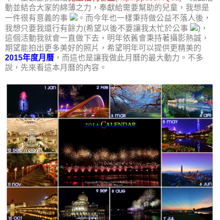
動並結合大家的綿薄之力，奉獻給需要幫助的兒童，我想是
一件很有意義的事
。而今年也一樣秉持做公益不落人後，
我想只要我還行有餘力(希望以後不要讓我太忙於公事
)，
這個活動我就會一直做下去，明年依舊會秉持著攝影熱誠，
期望能拍出更多美好的照片，希望明年可以提供更精美的
2015年度月曆
，而這也是讓我做此月曆的最大動力。不多
說，先來看這本月曆的內容。