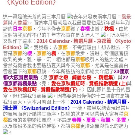
〈Kyoto Edition〉
這一篇是破天荒的第三本月曆
(去年只發表兩本月曆：
風景
篇
與
人像篇
)，而這本月曆就是以我最喜愛也是近年都年年到
訪的
日本
京都
，今年不僅去
京都
賞了
春櫻
也賞了
秋楓
，由於
這個讓我沉醉不已的千年古都實在是太迷人了
，所以特地
又製作了這本：
2014 Calendar - 精選月曆 - 京都篇 〈Kyoto
Edition〉
。我說過：去
京都
，不需要理由！想去就去，不
管是
京都
的
櫻
、
京都
的
楓
，在
京都
散步、漫遊；每個感官接
收到的美、雅、靜、沉，相信都是
京都
吸引人的魅力之處。
當然有機會我也要造訪夏天與冬天的
京都
，尤其是在靄靄白
雪覆蓋下的
京都
風貌，今年所造訪的京都總共介紹了
33個京
都/大阪賞櫻景點
〈見:
京都之戀 - 綺麗な桜 ・ 精選集
〉與
22
個京都賞楓景點
〈見：
愛在京秋楓紅時 - 賞楓指數精選 (上)
與
愛在京秋楓紅時 - 賞楓指數精選(下)
。〉因此照片量十分的豐
富，但也讓我很頭痛
，因為要選出僅僅的十二張實在是讓
我很頭大，這本月曆跟上一本：
2014 Calendar - 精選月曆 -
瑞士篇 〈Switzerland Edition〉
一樣，盡量以能表現出當月
的氣氛而有所編排其順序，期望的就是可以帶給大家有種
京
都
四時的景物變換風貌 ，不論是
春櫻、夏景、秋楓、 冬雪
，
以及繽紛多采的傳統建築，都讓
京都
更增添無與倫比的魅力
。