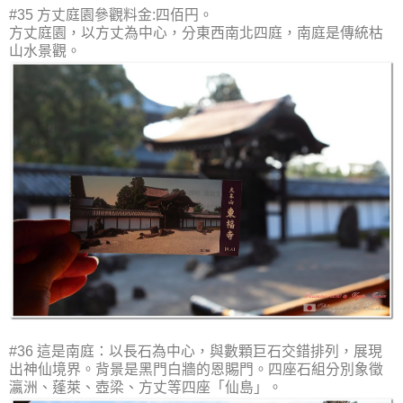
#35 方丈庭園參觀料金:四佰円。
方丈庭園，以方丈為中心，分東西南北四庭，南庭是傳統枯
山水景觀。
#36 這是南庭：以長石為中心，與數顆巨石交錯排列，展現
出神仙境界。背景是黑門白牆的恩賜門。四座石組分別象徵
瀛洲、蓬萊、壺梁、方丈等四座「仙島」。