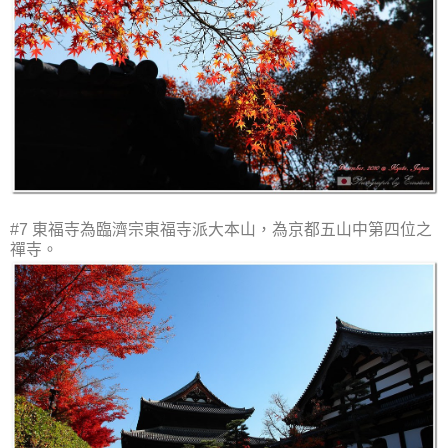
#7 東福寺為臨濟宗東福寺派大本山，為京都五山中第四位之
禪寺。