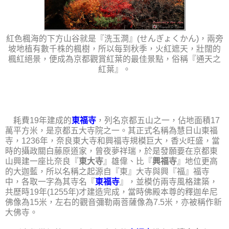
紅色楓海的下方山谷就是『洗玉澗』(せんぎょくかん)，兩旁
坡地植有數千株的楓樹，所以每到秋季，火紅遮天，壯闊的
楓紅絕景，便成為京都觀賞紅葉的最佳景點，俗稱『通天之
紅葉』。
耗費19年建成的
東福寺
，列名京都五山之一，佔地面積17
萬平方米，是京都五大寺院之一。其正式名稱為慧日山東福
寺，1236年，奈良東大寺和興福寺規模巨大，香火旺盛，當
時的攝政關白藤原道家，曾夜夢祥瑞，於是發願要在京都東
山興建一座比奈良『
東大寺
』雄偉、比『
興福寺
』地位更高
的大迦藍，所以名稱之起源自『東』大寺與興『福』福寺
中，各取一字為其寺名『
東福寺
』，並模仿兩寺風格建築，
共歷時19年(1255年)才建造完成，當時佛殿本尊的釋迦牟尼
佛像為15米，左右的觀音彌勒兩菩薩像為7.5米，亦被稱作新
大佛寺。