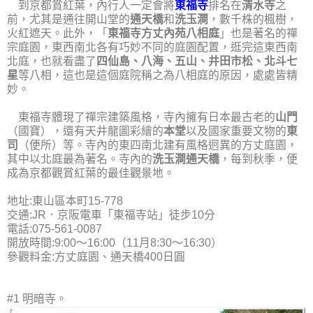
到京都賞紅葉，內行人一定會將
東福寺
排名在
清水寺
之
前，尤其是通往開山堂的
通天橋
和
洗玉澗
，數千株的楓樹，
火紅遮天。此外，「
東福寺方丈內苑八相庭
」也是著名的禪
宗庭園，東西南北各有巧妙不同的庭園配置，逛完這東西南
北庭，也就看盡了
四仙島、八海、五山、井田市松、北斗七
星
等八相，這也是這個庭院稱之為八相庭的原因，處處皆精
妙。
東福寺體現了禪宗建築風格，寺內擁有日本最古老的
山門
（國寶），還有天井龍圖彩繪的
本堂
以及國家重要文物的
東
司
（便所）等。寺內的東四南北建有風格迥異的方丈庭園，
其中以北庭最為著名。寺內的
洗玉澗通天橋
，每到秋季，便
成為京都觀賞紅葉的最佳觀景地。
地址:東山區本町15-778
交通:JR．京阪電車「東福寺站」徒步10分
電話:075-561-0087
開放時間:9:00～16:00（11月8:30～16:30）
參觀料金:方丈庭園、通天橋400日圓
#1 明暗寺。