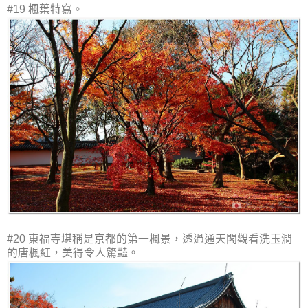
#19 楓葉特寫。
#20 東福寺堪稱是京都的第一楓景，透過通天閣觀看洗玉澗
的唐楓紅，美得令人驚豔。