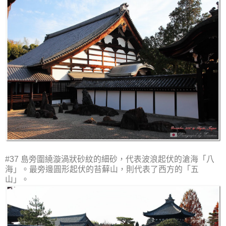
#37 島旁圍繞漩渦狀砂紋的細砂，代表波浪起伏的滄海「八
海」。最旁邊圓形起伏的苔蘚山，則代表了西方的「五
山」。