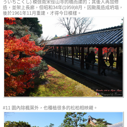
ういちこくし) 模倣南宋徑山寺的橋而建的；其後人再加修
造，並架上長廊，但昭和34年(1959)8月，因颱風造成坍塌，
後於1961年11月重建，才得今日模樣。
#11 園內除楓葉外，也種植很多的松柏相映襯。