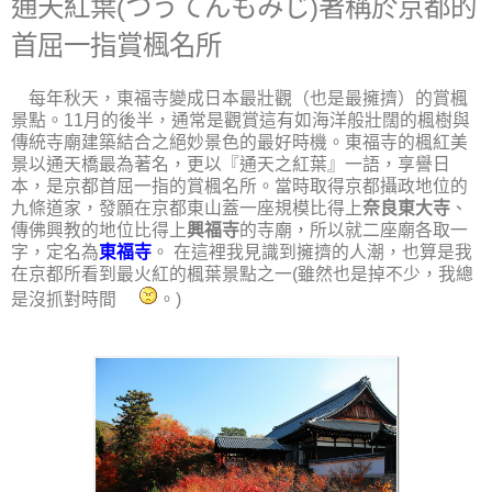
通天紅葉(つうてんもみじ)著稱於京都的
首屈一指賞楓名所
每年秋天，東福寺變成日本最壯觀（也是最擁擠）的賞楓
景點。11月的後半，通常是觀賞這有如海洋般壯闊的楓樹與
傳統寺廟建築結合之絕妙景色的最好時機。東福寺的楓紅美
景以通天橋最為著名，更以『通天之紅葉』一語，享譽日
本，是京都首屈一指的賞楓名所。當時取得京都攝政地位的
九條道家，發願在京都東山蓋一座規模比得上
奈良東大寺
、
傳佛興教的地位比得上
興福寺
的寺廟，所以就二座廟各取一
字，定名為
東福寺
。 在這裡我見識到擁擠的人潮，也算是我
在京都所看到最火紅的楓葉景點之一(雖然也是掉不少，我總
是沒抓對時間
。)