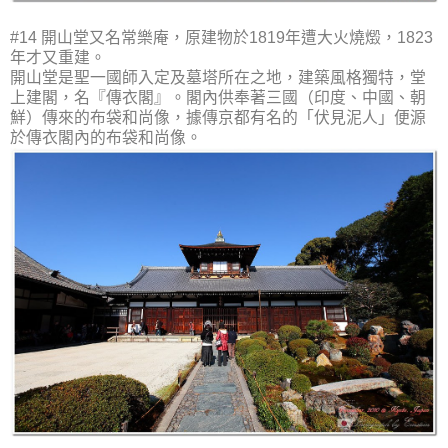
#14 開山堂又名常樂庵，原建物於1819年遭大火燒燬，1823
年才又重建。
開山堂是聖一國師入定及墓塔所在之地，建築風格獨特，堂
上建閣，名『傳衣閣』。閣內供奉著三國（印度、中國、朝
鮮）傳來的布袋和尚像，據傳京都有名的「伏見泥人」便源
於傳衣閣內的布袋和尚像。