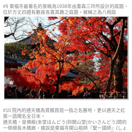
#9 東福寺最著名的景緻為1938年由重森三玲所設計的庭園，
位於方丈四週有數座各異其趣之庭園，被稱之為八相庭
#10 院內的通天橋為賞楓首屈一指之名勝地，更以通天之紅
葉一語聞名全日本。
通天橋，是佛殿(本堂ほんどう)到開山堂(かいさんどう)間的
一條細長木橋廊，據說是東福寺開山祖師『聖一國師』(しょ