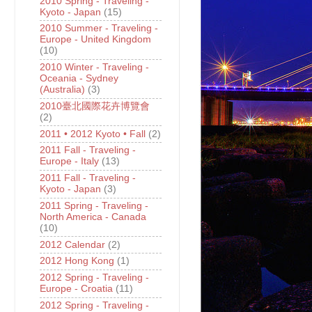
2010 Spring - Traveling -
Kyoto - Japan
(15)
2010 Summer - Traveling -
Europe - United Kingdom
(10)
2010 Winter - Traveling -
Oceania - Sydney
(Australia)
(3)
2010臺北國際花卉博覽會
(2)
2011 • 2012 Kyoto • Fall
(2)
2011 Fall - Traveling -
Europe - Italy
(13)
2011 Fall - Traveling -
Kyoto - Japan
(3)
2011 Spring - Traveling -
North America - Canada
(10)
2012 Calendar
(2)
2012 Hong Kong
(1)
2012 Spring - Traveling -
Europe - Croatia
(11)
2012 Spring - Traveling -