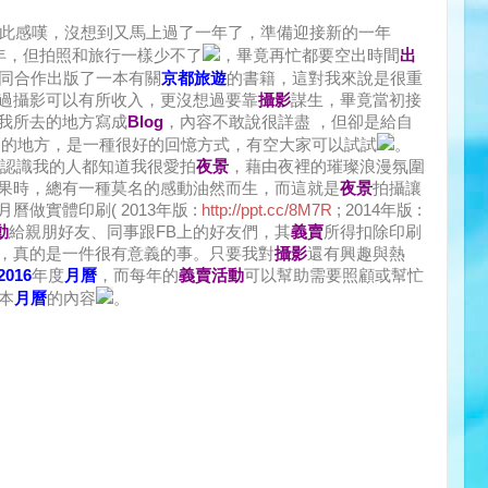
此感嘆，沒想到又馬上過了一年了，準備迎接新的一年
年，但拍照和旅行一樣少不了
，畢竟再忙都要空出時間
出
同合作出版了一本有關
京都旅遊
的書籍，這對我來說是很重
過攝影可以有所收入，更沒想過要靠
攝影
謀生，畢竟當初接
我所去的地方寫成
Blog
，內容不敢說很詳盡 ，但卻是給自
過的地方，是一種很好的回憶方式，有空大家可以試試
。
認識我的人都知道我很愛拍
夜景
，藉由夜裡的璀璨浪漫氛圍
果時，總有一種莫名的感動油然而生，而這就是
夜景
拍攝讓
做實體印刷( 2013年版 :
http://ppt.cc/8M7R
; 2014年版 :
動
給親朋好友、同事跟FB上的好友們，其
義賣
所得扣除印刷
，真的是一件很有意義的事。只要我對
攝影
還有興趣與熱
2016
年度
月曆
，而每年的
義賣活動
可以幫助需要照顧或幫忙
本
月曆
的內容
。