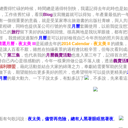
總覺得忙碌的時候，時間總是過得特別快，我還記得去年此時也是如
年，工作依舊忙碌，看我
Blog
沒寫幾篇就可以得知，年產量最低的一
有一個很重要的意義，就是受某家專出旅遊書的出版社青睞，與人共
里程碑，同時也提供某公司行號的年度
月曆
套圖使用，以前我從沒想
自己的
旅行
留下美好的紀錄與回憶。很高興地是我玩單眼後，都有把
徑 ，我曾經說過製作
月曆
是可以好好檢視自己今年所拍的照片與去
- 精選月曆 - 夜太美 III
是延續去年的
2014 Calendar - 夜太美 II
的續集，
是讓人百看不厭，雖然在拍攝夜景的過程會比較辛苦，但每次看到成
入了
第三集
，也代表我的
月曆義賣活動
也進入第三年了，記得首次把月曆
時自己內心是很感動的，今年一樣秉持做公益不落人後，透過
義賣活
福利聯盟
，藉此活動並結合大家的綿薄之力，奉獻給需要幫助的兒童
做下去，期望能拍出更多美好的照片，也希望明年可以提供更精美的
月曆
的最大動力。一下子說太多，有點多話了
，不多說，先來看這
有句歌詞說 :
夜太美，儘管再危險，總有人黑著眼眶熬著夜
。